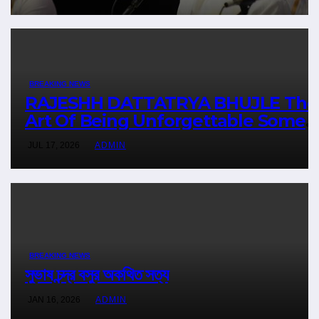
BREAKING NEWS
RAJESHH DATTATRYA BHUJLE The
Art Of Being Unforgettable Some
Men Follow Trends. Some Men
JUL 17, 2026
ADMIN
Create Them
BREAKING NEWS
সুভাষ চন্দ্র বসুর অকথিত সত্য
JAN 16, 2026
ADMIN