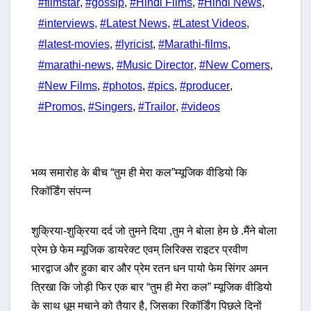
#filmstar
,
#gossip
,
#Hindi Films
,
#Hindi News
,
#interviews
,
#Latest News
,
#Latest Videos
,
#latest-movies
,
#lyricist
,
#Marathi-films
,
#marathi-news
,
#Music Director
,
#New Comers
,
#New Films
,
#photos
,
#pics
,
#producer
,
#Promos
,
#Singers
,
#Trailor
,
#videos
भव्य समारोह के बीच “तुम ही मेरा कल”म्यूजिक वीडियो कि
रिकॉर्डिंग संपन्न
शुक्रिया-शुक्रिया दर्द जो तुमने दिया ,तुम ने बोला हेम छे .मैंने बोला
प्रेम छे फेम म्यूजिक डायरेक्ट एवम् लिरिक्स राइटर प्रवीण
भारद्वाज और हुका बार और प्रेम रतन धन पायो फेम सिंगर अमन
त्रिखा कि जोड़ी फिर एक बार “तुम ही मेरा कल” म्यूजिक वीडियो
के साथ धूम मचाने को तैयार है, जिसका रिकॉर्डिंग पिछले दिनों