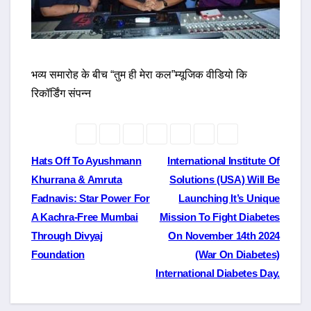
भव्य समारोह के बीच “तुम ही मेरा कल”म्यूजिक वीडियो कि
रिकॉर्डिंग संपन्न
Post
Hats Off To Ayushmann
International Institute Of
Khurrana & Amruta
Solutions (USA) Will Be
navigation
Fadnavis: Star Power For
Launching It’s Unique
A Kachra-Free Mumbai
Mission To Fight Diabetes
Through Divyaj
On November 14th 2024
Foundation
(War On Diabetes)
International Diabetes Day.