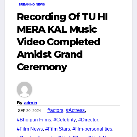
BREAKING NEWS
Recording Of TU HI
MERA KAL Music
Video Completed
Amidst Grand
Ceremony
By
admin
#actors
,
#Actress
,
SEP 20, 2024
#Bhojpuri Films
,
#Celebrity
,
#Director
,
#Film News
,
#Film Stars
,
#film-personalities
,