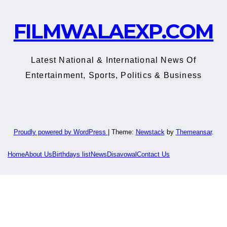
FILMWALAEXP.COM
Latest National & International News Of
Entertainment, Sports, Politics & Business
Proudly powered by WordPress
|
Theme:
Newstack
by
Themeansar
.
Home
About Us
Birthdays list
News
Disavowal
Contact Us