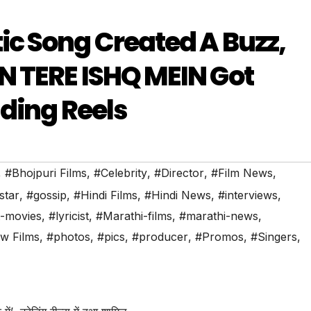
c Song Created A Buzz,
N TERE ISHQ MEIN Got
nding Reels
,
#Bhojpuri Films
,
#Celebrity
,
#Director
,
#Film News
,
star
,
#gossip
,
#Hindi Films
,
#Hindi News
,
#interviews
,
t-movies
,
#lyricist
,
#Marathi-films
,
#marathi-news
,
w Films
,
#photos
,
#pics
,
#producer
,
#Promos
,
#Singers
,