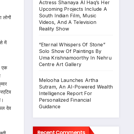
Actress Shanaya Al Haq’s Her
Upcoming Projects Include A
South Indian Film, Music
ा लोगों
Videos, And A Television
Reality Show
 में
“Eternal Whispers Of Stone”
Solo Show Of Paintings By
Uma Krishnamoorthy In Nehru
Centre Art Gallery
ये एक
ो
Melooha Launches Artha
ुमार
Sutram, An AI-Powered Wealth
रिएटिव
Intelligence Report For
Personalized Financial
है।
Guidance
यल देव
Recent Comments
िखती