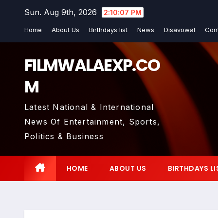
Skip
Sun. Aug 9th, 2026
2:10:08 PM
to
Home
About Us
Birthdays list
News
Disavowal
Con
content
FILMWALAEXP.CO
M
Latest National & International
News Of Entertainment, Sports,
Politics & Business
HOME
ABOUT US
BIRTHDAYS LI