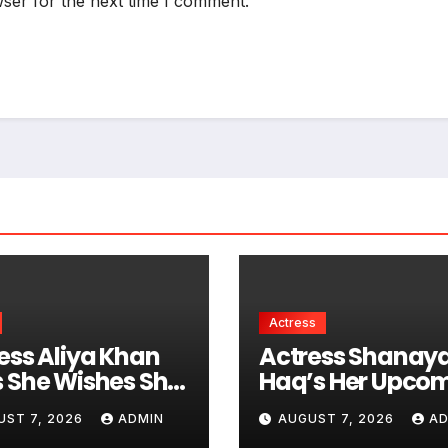
ser for the next time I comment.
Actress
ess Aliya Khan
Actress Shanaya
 She Wishes She
Haq’s Her Upco
Started Acting
Projects Include
UST 7, 2026
ADMIN
AUGUST 7, 2026
AD
er
South Indian Fil