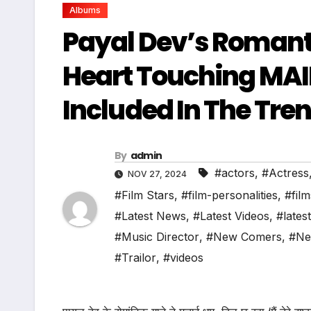
Albums
Payal Dev’s Romanti
Heart Touching MAI
Included In The Tre
By
admin
#actors
,
#Actress
NOV 27, 2024
#Film Stars
,
#film-personalities
,
#film
#Latest News
,
#Latest Videos
,
#lates
#Music Director
,
#New Comers
,
#Ne
#Trailor
,
#videos