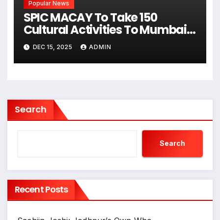
Popular News
SPIC MACAY To Take 150
Cultural Activities To Mumbai’s
Schools & Colleges
DEC 15, 2025
ADMIN
Search
Search
Recent Posts