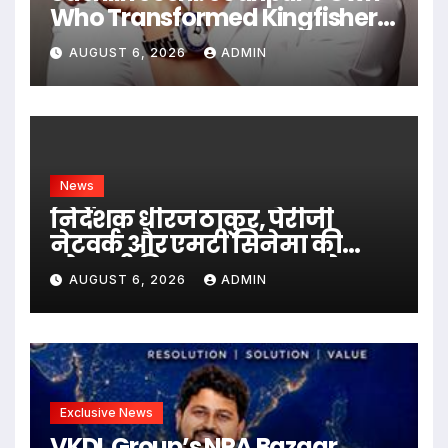
Who Transformed Kingfisher
Villa Into King’s Mansion In
AUGUST 6, 2026
ADMIN
Goa
News
निर्देशक धीरज ठाकुर, पेरीजी
नेटवर्क और एमटी सिनेमा की
भोजपुरी फिल्म ‘अजब सास के
AUGUST 6, 2026
ADMIN
गजब बहुरिया’ की वाराणसी में
शूटिंग शुरू
Exclusive News
VKDL Group’s NPA Bazaar