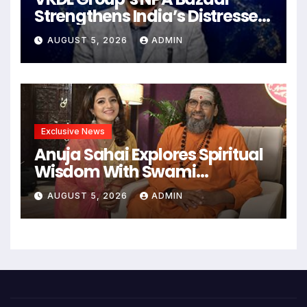
Strengthens India’s Distressed
Asset Resolution Ecosystem
AUGUST 5, 2026
ADMIN
Under The Leadership Of V K
Dubey
Exclusive News
Anuja Sahai Explores Spiritual
Wisdom With Swami
Abhedananda On Articulate
AUGUST 5, 2026
ADMIN
With Anuja