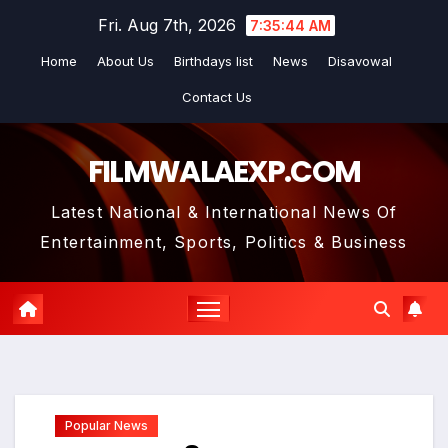
Skip
Fri. Aug 7th, 2026
7:35:45 AM
to
Home
About Us
Birthdays list
News
Disavowal
content
Contact Us
FILMWALAEXP.COM
Latest National & International News Of
Entertainment, Sports, Politics & Business
Popular News