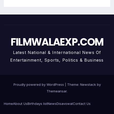
FILMWALAEXP.COM
Latest National & International News Of
Entertainment, Sports, Politics & Business
Proudly powered by WordPress
|
Theme:
Newstack
by
Themeansar
.
Home
About Us
Birthdays list
News
Disavowal
Contact Us