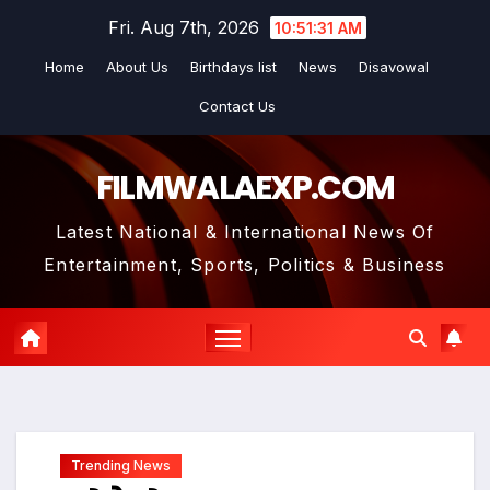
Skip
Fri. Aug 7th, 2026
10:51:32 AM
to
Home
About Us
Birthdays list
News
Disavowal
content
Contact Us
FILMWALAEXP.COM
Latest National & International News Of
Entertainment, Sports, Politics & Business
Trending News