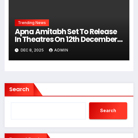
Trending News
Apna Amitabh Set To Release
In Theatres On 12th December
2025, Showcasing A Powerful
DEC 8, 2025
ADMIN
Social Drama
Search
Search