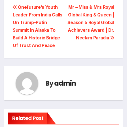
Post
Onefuture’s Youth
Mr – Miss & Mrs Royal
Leader From India Calls
Global King & Queen |
navigation
On Trump-Putin
Season 5 Royal Global
Summit In Alaska To
Achievers Award | Dr.
Build A Historic Bridge
Neelam Paradia
Of Trust And Peace
By
admin
Related Post