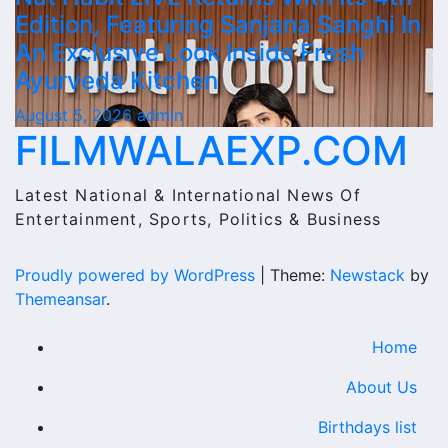
Edition, Featuring Sanjana Sanghi In
An Exclusive Look Inside Fresh
Ayurveda Kitchen
August 5, 2026
admin
FILMWALAEXP.COM
Latest National & International News Of
Entertainment, Sports, Politics & Business
Proudly powered by WordPress
|
Theme:
Newstack
by
Themeansar
.
Home
About Us
Birthdays list