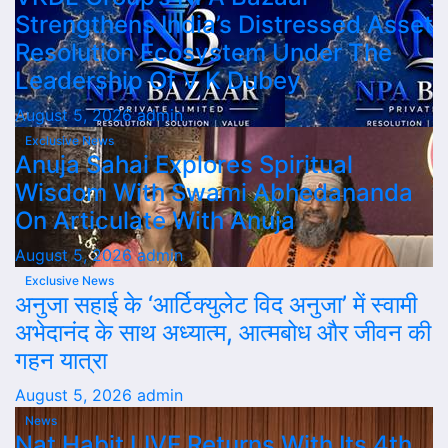
Strengthens India’s Distressed Asset
Resolution Ecosystem Under The
Leadership Of V K Dubey
August 5, 2026
admin
Exclusive News
Anuja Sahai Explores Spiritual
Wisdom With Swami Abhedananda
On Articulate With Anuja
August 5, 2026
admin
Exclusive News
अनुजा सहाई के ‘आर्टिक्युलेट विद अनुजा’ में स्वामी
अभेदानंद के साथ अध्यात्म, आत्मबोध और जीवन की
गहन यात्रा
August 5, 2026
admin
News
Nat Habit LIVE Returns With Its 4th