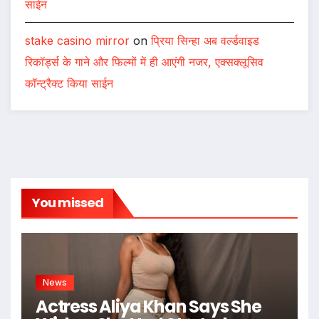
साईन
stake casino mirror
on
प्रिया सिन्हा अब वर्ल्डवाइड
रिकॉर्ड्स के गाने और फिल्मों में ही आएंगी नजर, एक्सक्लूसिव
कॉन्ट्रैक्ट किया साईन
You missed
News
Actress Aliya Khan Says She