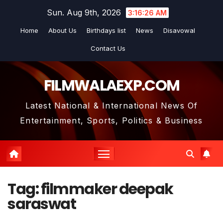
Skip
Sun. Aug 9th, 2026
3:16:26 AM
to
Home
About Us
Birthdays list
News
Disavowal
content
Contact Us
FILMWALAEXP.COM
Latest National & International News Of
Entertainment, Sports, Politics & Business
Tag:
filmmaker deepak
saraswat