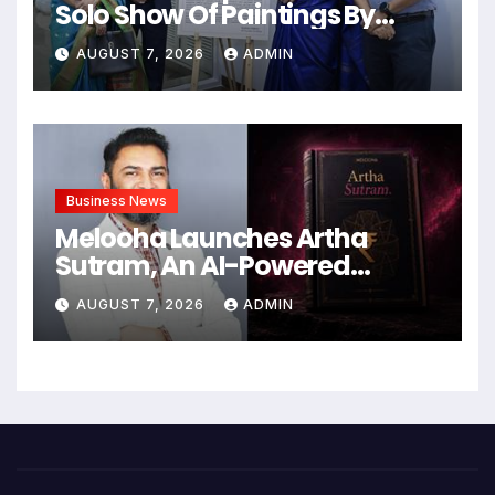
Solo Show Of Paintings By
Uma Krishnamoorthy In Nehru
AUGUST 7, 2026
ADMIN
Centre Art Gallery
Business News
Melooha Launches Artha
Sutram, An AI-Powered
Wealth Intelligence Report For
AUGUST 7, 2026
ADMIN
Personalized Financial
Guidance