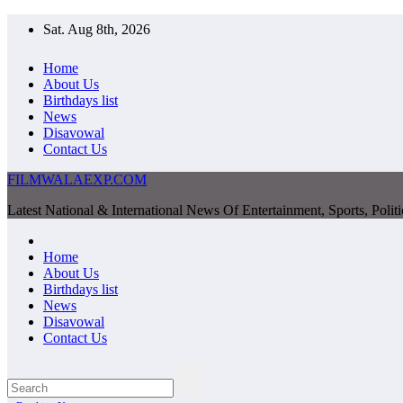
Skip
Sat. Aug 8th, 2026
to
content
Home
About Us
Birthdays list
News
Disavowal
Contact Us
FILMWALAEXP.COM
Latest National & International News Of Entertainment, Sports, Polit
Home
About Us
Birthdays list
News
Disavowal
Contact Us