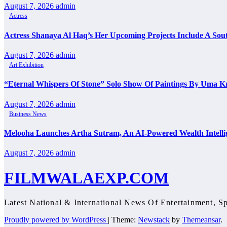
August 7, 2026
admin
Actress
Actress Shanaya Al Haq’s Her Upcoming Projects Include A Sout
August 7, 2026
admin
Art Exhibition
“Eternal Whispers Of Stone” Solo Show Of Paintings By Uma K
August 7, 2026
admin
Business News
Melooha Launches Artha Sutram, An AI-Powered Wealth Intellig
August 7, 2026
admin
FILMWALAEXP.COM
Latest National & International News Of Entertainment, Sp
Proudly powered by WordPress
|
Theme:
Newstack
by
Themeansar
.