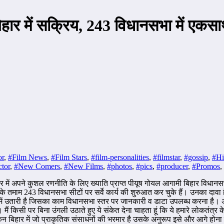
ार में सक्रिय, 243 विधानसभा में एकसाथ स
or
,
#Film News
,
#Film Stars
,
#film-personalities
,
#filmstar
,
#gossip
,
#Hi
tor
,
#New Comers
,
#New Films
,
#photos
,
#pics
,
#producer
,
#Promos
,
र में अपने कुशल रणनीति के लिए ख्याति प्राप्त पीयूष गोयल आगामी बिहार विधानसभा
 के तमाम 243 विधानसभा सीटों पर सर्वे कार्य की शुरुआत कर चुके हैं। उनका दाव
ें उतारी है जिसका काम विधानसभा स्तर पर जानकारी व डाटा उपलब्ध करना है। अभ
ं किसी पर बिना उंगली उठाते हुए ये संकेत देना चाहता हूं कि ये हमारे लोकतंत्र के 
किन बिहार में जो प्राकृतिक संसाधनों की भरमार है उसके अनुरूप इसे और आगे होन