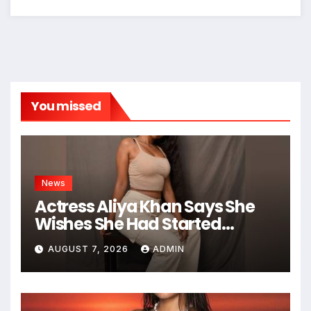
You missed
News
Actress Aliya Khan Says She
Wishes She Had Started
Acting Earlier
AUGUST 7, 2026
ADMIN