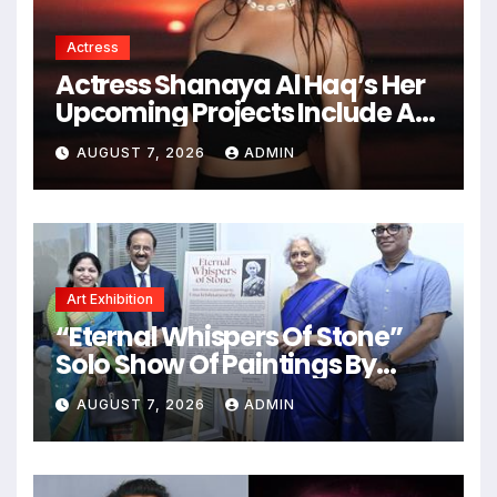
Actress
Actress Shanaya Al Haq’s Her
Upcoming Projects Include A
South Indian Film, Music
AUGUST 7, 2026
ADMIN
Videos, And A Television
Reality Show
Art Exhibition
“Eternal Whispers Of Stone”
Solo Show Of Paintings By
Uma Krishnamoorthy In Nehru
AUGUST 7, 2026
ADMIN
Centre Art Gallery