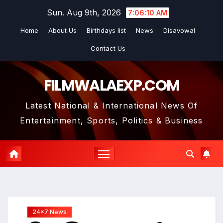
Skip
Sun. Aug 9th, 2026
7:06:11 AM
to
Home
About Us
Birthdays list
News
Disavowal
content
Contact Us
FILMWALAEXP.COM
Latest National & International News Of
Entertainment, Sports, Politics & Business
24x7 News