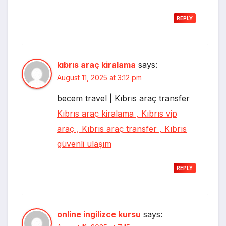
REPLY
kıbrıs araç kiralama
says:
August 11, 2025 at 3:12 pm
becem travel | Kıbrıs araç transfer
Kıbrıs araç kiralama , Kıbrıs vip
araç , Kıbrıs araç transfer , Kıbrıs
güvenli ulaşım
REPLY
online ingilizce kursu
says: