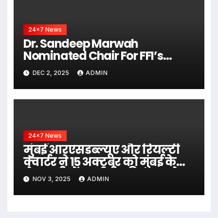
24x7 News
Dr. Sandeep Marwah
Nominated Chair For FFI’s
CINEKIND Awards For Three
DEC 2, 2025
ADMIN
Years
24x7 News
मुंबई आरएसडब्ल्यूए और रियल्टी
क्वार्टर ने 15 अक्टूबर को मुंबई के
लेमन ट्री में “भारतीय रियल एस्टेट
NOV 3, 2025
ADMIN
शिखर सम्मेलन और नेतृत्व
पुरस्कार 2025” का सफलतापूर्वक
आयोजन किया।