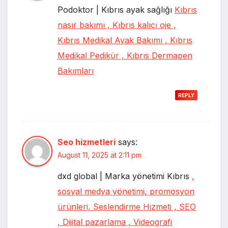
Podoktor | Kıbrıs ayak sağlığı
Kıbrıs
nasır bakımı , Kıbrıs kalıcı oje ,
Kıbrıs Medikal Ayak Bakımı , Kıbrıs
Medikal Pedikür , Kıbrıs Dermapen
Bakımları
REPLY
Seo hizmetleri
says:
August 11, 2025 at 2:11 pm
dxd global | Marka yönetimi Kıbrıs
,
sosyal medya yönetimi, promosyon
ürünleri, Seslendirme Hizmeti , SEO
, Dijital pazarlama , Videografi