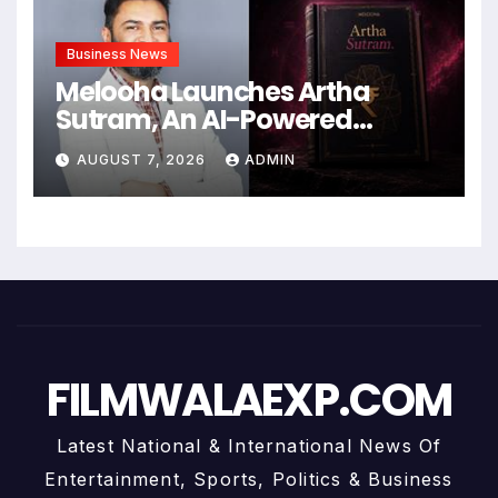
Business News
Melooha Launches Artha
Sutram, An AI-Powered
Wealth Intelligence Report For
AUGUST 7, 2026
ADMIN
Personalized Financial
Guidance
FILMWALAEXP.COM
Latest National & International News Of
Entertainment, Sports, Politics & Business