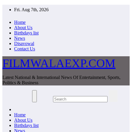
Skip
Fri. Aug 7th, 2026
to
content
Home
About Us
Birthdays list
News
Disavowal
Contact Us
FILMWALAEXP.COM
Latest National & International News Of Entertainment, Sports,
Politics & Business
Home
About Us
Birthdays list
News