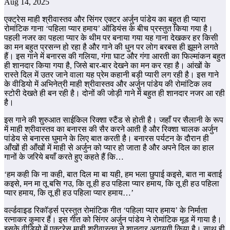
Aug 14, 2025
एक्ट्रेस माही श्रीवास्तव और सिंगर एक्टर अर्जुन पांडेय का बहुत ही प्यारा
रोमांटिक गाना ‘पहिला प्यार हमाय’ ऑडियंस के बीच प्रस्तुत किया गया है।
पहली नजर का पहला प्यार के थीम पर बनाया गया यह गाना देखकर हर किसी
का मन बहुत प्रसन्न हो रहा है और गाने की धुन पर लोग बरबस ही झूमने लगते
हैं। इस गाने में बनारस की गलिया, गंगा घाट और गंगा आरती का फिल्मांकन बहुत
ही शानदार किया गया है, जिसे बार-बार देखने का मन कर रहा है। आंखों के
रास्ते दिल में उतर जाने वाला यह प्रेम कहानी बड़ी प्यारी लग रही है। इस गाने
के वीडियो में अभिनेत्री माही श्रीवास्तव और अर्जुन पांडेय की रोमांटिक लव
स्टोरी देखते ही बन रही है। दोनों की जोड़ी गाने में बहुत ही शानदार नजर आ रही
है।
इस गाने की शुरुआत साईकिल रिक्शा स्टैंड से होती है। जहाँ पर सैलानी के रूप
में माही श्रीवास्तव का बनारस की सैर करने आती है और रिक्शा चालक अर्जुन
पांडेय से बनारस घुमाने के लिए बात करती है। बनारस पर्यटन के दौरान ही
आँखों ही आँखों में माही से अर्जुन को प्यार हो जाता है और अपने दिल का हाल
गानों के जरिये बयाँ करते हुए कहते हैं कि…
‘हम कही कि ना कही, बात दिल मा बा यही, हम भला छुपाई कइसे, बात ना बताई
कइसे, मन मा तू बसि गउ, कि तू ही हउ पहिला प्यार हमाय, कि तू ही हउ पहिला
प्यार हमाय, कि तू ही हउ पहिला प्यार हमाय…’
वर्ल्डवाइड रिकॉर्ड्स प्रस्तुत रोमांटिक गीत ‘पहिला प्यार हमाय’ के निर्माता
रत्नाकर कुमार हैं। इस गीत को सिंगर अर्जुन पांडेय ने रोमांटिक मूड में गाया है।
इसके वीडियो में एक्ट्रेस माही श्रीवास्तव ने शानदार अदायगी किया है। साथ ही