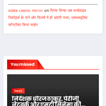
stake casino mirror
on
प्रिया सिन्हा अब वर्ल्डवाइड
रिकॉर्ड्स के गाने और फिल्मों में ही आएंगी नजर, एक्सक्लूसिव
कॉन्ट्रैक्ट किया साईन
You missed
News
निर्देशक धीरज ठाकुर, पेरीजी
नेटवर्क और एमटी सिनेमा की