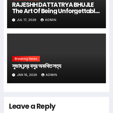
RAJESHH DATTATRYA BHUJLE
The Art Of Being Unforgettable
Some Men Follow Trends.
JUL 17, 2026
ADMIN
Some Men Create Them
Breaking News
সুভাষ চন্দ্র বসুর অকথিত সত্য
JAN 16, 2026
ADMIN
Leave a Reply