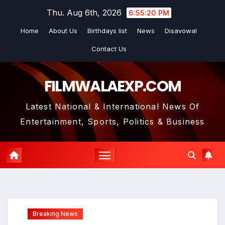
Skip
Thu. Aug 6th, 2026
6:55:21 PM
to
Home
About Us
Birthdays list
News
Disavowal
content
Contact Us
FILMWALAEXP.COM
Latest National & International News Of
Entertainment, Sports, Politics & Business
Breaking News