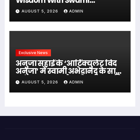
Wisdom With Swami
Abhedananda On Articulate
AUGUST 5, 2026
ADMIN
With Anuja
Exclusive News
अनुजा सहाई के ‘आर्टिक्युलेट विद
अनुजा’ में स्वामी अभेदानंद के साथ
अध्यात्म, आत्मबोध और जीवन की
AUGUST 5, 2026
ADMIN
गहन यात्रा