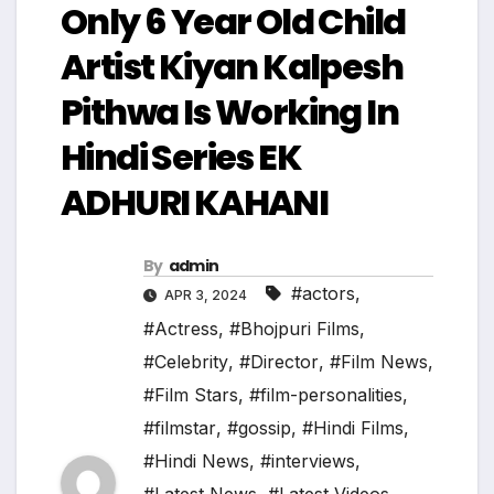
Only 6 Year Old Child
Artist Kiyan Kalpesh
Pithwa Is Working In
Hindi Series EK
ADHURI KAHANI
By
admin
#actors
,
APR 3, 2024
#Actress
,
#Bhojpuri Films
,
#Celebrity
,
#Director
,
#Film News
,
#Film Stars
,
#film-personalities
,
#filmstar
,
#gossip
,
#Hindi Films
,
#Hindi News
,
#interviews
,