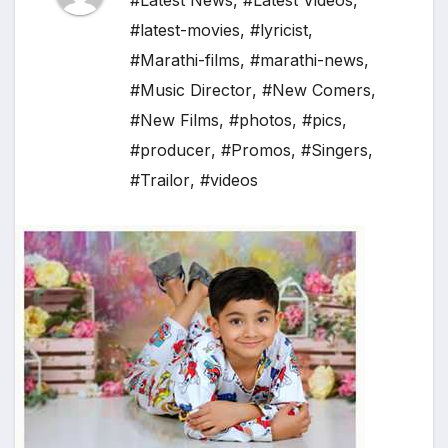
#Latest News
,
#Latest Videos
,
#latest-movies
,
#lyricist
,
#Marathi-films
,
#marathi-news
,
#Music Director
,
#New Comers
,
#New Films
,
#photos
,
#pics
,
#producer
,
#Promos
,
#Singers
,
#Trailor
,
#videos