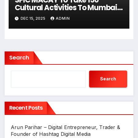
Cultural Activities To Mumbai’s
Schools & Colleges
DEC 15, 2025
ADMIN
Search
Search
Recent Posts
Arun Parihar – Digital Entrepreneur, Trader &
Founder of Hashtag Digital Media