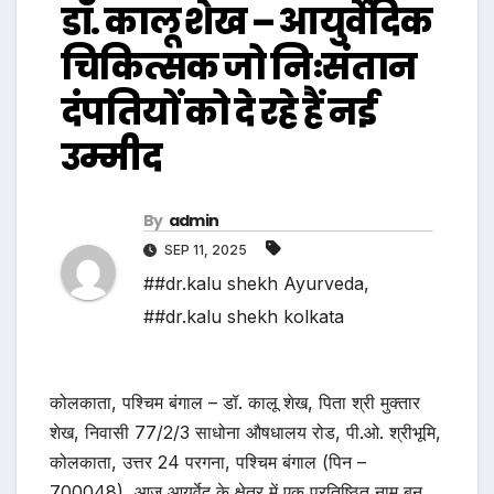
डॉ. कालू शेख – आयुर्वेदिक
चिकित्सक जो निःसंतान
दंपतियों को दे रहे हैं नई
उम्मीद
By
admin
SEP 11, 2025
##dr.kalu shekh Ayurveda
,
##dr.kalu shekh kolkata
कोलकाता, पश्चिम बंगाल – डॉ. कालू शेख, पिता श्री मुक्तार
शेख, निवासी 77/2/3 साधोना औषधालय रोड, पी.ओ. श्रीभूमि,
कोलकाता, उत्तर 24 परगना, पश्चिम बंगाल (पिन –
700048), आज आयुर्वेद के क्षेत्र में एक प्रतिष्ठित नाम बन