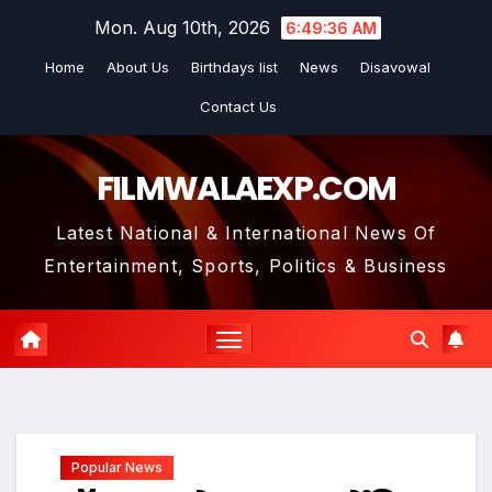
Skip
Mon. Aug 10th, 2026
6:49:37 AM
to
Home
About Us
Birthdays list
News
Disavowal
content
Contact Us
FILMWALAEXP.COM
Latest National & International News Of
Entertainment, Sports, Politics & Business
Popular News