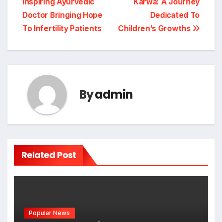
Inspiring Ayurvedic
Karwa: A Journey
navigation
Doctor Bringing Hope
Dedicated To
To Infertility Patients
Children’s Growths
By
admin
Related Post
Popular News