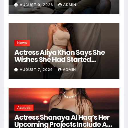
Founder of Hashtag Digital
AUGUST 9, 2026
ADMIN
Media
News
Actress Aliya Khan Says She
Wishes She Had Started
Acting Earlier
AUGUST 7, 2026
ADMIN
Actress
Actress Shanaya Al Haq’s Her
Upcoming Projects Include A