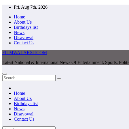
Skip
Fri. Aug 7th, 2026
to
Home
content
About Us
Birthdays list
News
Disavowal
Contact Us
FILMWALAEXP.COM
Latest National & International News Of Entertainment, Sports, Polit
Home
About Us
Birthdays list
News
Disavowal
Contact Us