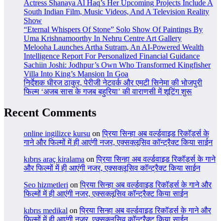
Actress Shanaya Al Haq’s Her Upcoming Projects Include A
South Indian Film, Music Videos, And A Television Reality
Show
“Eternal Whispers Of Stone” Solo Show Of Paintings By
Uma Krishnamoorthy In Nehru Centre Art Gallery
Melooha Launches Artha Sutram, An AI-Powered Wealth
Intelligence Report For Personalized Financial Guidance
Sachiin Joshi: Jodhpur’s Own Who Transformed Kingfisher
Villa Into King’s Mansion In Goa
निर्देशक धीरज ठाकुर, पेरीजी नेटवर्क और एमटी सिनेमा की भोजपुरी
फिल्म ‘अजब सास के गजब बहुरिया’ की वाराणसी में शूटिंग शुरू
Recent Comments
online ingilizce kursu
on
प्रिया सिन्हा अब वर्ल्डवाइड रिकॉर्ड्स के
गाने और फिल्मों में ही आएंगी नजर, एक्सक्लूसिव कॉन्ट्रैक्ट किया साईन
kıbrıs araç kiralama
on
प्रिया सिन्हा अब वर्ल्डवाइड रिकॉर्ड्स के गाने
और फिल्मों में ही आएंगी नजर, एक्सक्लूसिव कॉन्ट्रैक्ट किया साईन
Seo hizmetleri
on
प्रिया सिन्हा अब वर्ल्डवाइड रिकॉर्ड्स के गाने और
फिल्मों में ही आएंगी नजर, एक्सक्लूसिव कॉन्ट्रैक्ट किया साईन
kıbrıs medikal
on
प्रिया सिन्हा अब वर्ल्डवाइड रिकॉर्ड्स के गाने और
फिल्मों में ही आएंगी नजर, एक्सक्लूसिव कॉन्ट्रैक्ट किया साईन