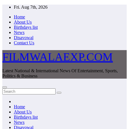
Skip
Fri. Aug 7th, 2026
to
Home
content
About Us
Birthdays list
News
Disavowal
Contact Us
FILMWALAEXP.COM
Latest National & International News Of Entertainment, Sports,
Politics & Business
Home
About Us
Birthdays list
News
Disavowal