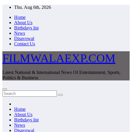
Skip
Thu. Aug 6th, 2026
to
Home
content
About Us
Birthdays list
News
Disavowal
Contact Us
FILMWALAEXP.COM
Latest National & International News Of Entertainment, Sports,
Politics & Business
Home
About Us
Birthdays list
News
Disavowal