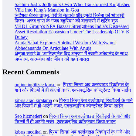
Sachiin Joshi: Jodhpur’s Own Who Transformed Kingfisher
Villa Into King’s Mansion In Goa
निर्देशक धीरज ठाकुर, पेरीजी नेटवर्क और एमटी सिनेमा की भोजपुरी
फिल्म ‘अजब सास के गजब बहुरिया’ की वाराणसी में शूटिंग शुरू
VKDL Group’s NPA Bazaar Strengthens India’s Distressed
Asset Resolution Ecosystem Under The Leadership Of V K
Dubey
Anuja Sahai Explores Spiritual Wisdom With Swami
Abhedananda On Articulate With Anuja
अनुजा सहाई के ‘आर्टिक्युलेट विद अनुजा’ में स्वामी अभेदानंद के साथ
अध्यात्म, आत्मबोध और जीवन की गहन यात्रा
Recent Comments
online ingilizce kursu
on
प्रिया सिन्हा अब वर्ल्डवाइड रिकॉर्ड्स के
गाने और फिल्मों में ही आएंगी नजर, एक्सक्लूसिव कॉन्ट्रैक्ट किया साईन
kıbrıs araç kiralama
on
प्रिया सिन्हा अब वर्ल्डवाइड रिकॉर्ड्स के गाने
और फिल्मों में ही आएंगी नजर, एक्सक्लूसिव कॉन्ट्रैक्ट किया साईन
Seo hizmetleri
on
प्रिया सिन्हा अब वर्ल्डवाइड रिकॉर्ड्स के गाने और
फिल्मों में ही आएंगी नजर, एक्सक्लूसिव कॉन्ट्रैक्ट किया साईन
kıbrıs medikal
on
प्रिया सिन्हा अब वर्ल्डवाइड रिकॉर्ड्स के गाने और