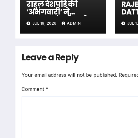
राहुल देशपांडे की
RAJ
‘अभंगवारी’ ने
DAT
शन्मुखानंद हॉल को
The 
JUL 19, 2026
ADMIN
JUL 1
भक्तिरस से सराबोर
Unfo
किया
Men 
Some
The
Leave a Reply
Your email address will not be published.
Require
Comment
*