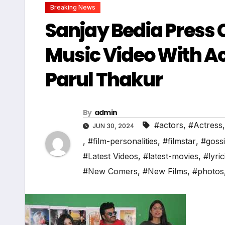
Breaking News
Sanjay Bedia Press
Music Video With A
Parul Thakur
By
admin
#actors
,
#Actress
JUN 30, 2024
,
#film-personalities
,
#filmstar
,
#goss
#Latest Videos
,
#latest-movies
,
#lyric
#New Comers
,
#New Films
,
#photos