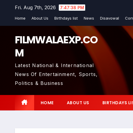
Skip
Fri. Aug 7th, 2026
7:47:39 PM
to
Home
About Us
Birthdays list
News
Disavowal
Con
content
FILMWALAEXP.CO
M
Latest National & International
News Of Entertainment, Sports,
Politics & Business
HOME
ABOUT US
BIRTHDAYS LI