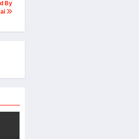
ed By
ai