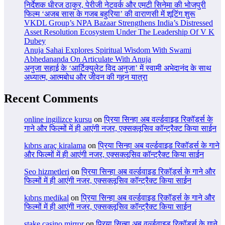
निर्देशक धीरज ठाकुर, पेरीजी नेटवर्क और एमटी सिनेमा की भोजपुरी
फिल्म ‘अजब सास के गजब बहुरिया’ की वाराणसी में शूटिंग शुरू
VKDL Group’s NPA Bazaar Strengthens India’s Distressed
Asset Resolution Ecosystem Under The Leadership Of V K
Dubey
Anuja Sahai Explores Spiritual Wisdom With Swami
Abhedananda On Articulate With Anuja
अनुजा सहाई के ‘आर्टिक्युलेट विद अनुजा’ में स्वामी अभेदानंद के साथ
अध्यात्म, आत्मबोध और जीवन की गहन यात्रा
Recent Comments
online ingilizce kursu
on
प्रिया सिन्हा अब वर्ल्डवाइड रिकॉर्ड्स के
गाने और फिल्मों में ही आएंगी नजर, एक्सक्लूसिव कॉन्ट्रैक्ट किया साईन
kıbrıs araç kiralama
on
प्रिया सिन्हा अब वर्ल्डवाइड रिकॉर्ड्स के गाने
और फिल्मों में ही आएंगी नजर, एक्सक्लूसिव कॉन्ट्रैक्ट किया साईन
Seo hizmetleri
on
प्रिया सिन्हा अब वर्ल्डवाइड रिकॉर्ड्स के गाने और
फिल्मों में ही आएंगी नजर, एक्सक्लूसिव कॉन्ट्रैक्ट किया साईन
kıbrıs medikal
on
प्रिया सिन्हा अब वर्ल्डवाइड रिकॉर्ड्स के गाने और
फिल्मों में ही आएंगी नजर, एक्सक्लूसिव कॉन्ट्रैक्ट किया साईन
stake casino mirror
on
प्रिया सिन्हा अब वर्ल्डवाइड रिकॉर्ड्स के गाने