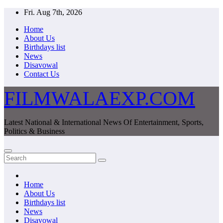
Skip
Fri. Aug 7th, 2026
to
Home
content
About Us
Birthdays list
News
Disavowal
Contact Us
FILMWALAEXP.COM
Latest National & International News Of Entertainment, Sports,
Politics & Business
Home
About Us
Birthdays list
News
Disavowal