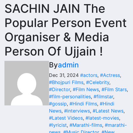
SACHIN JAIN The
Popular Person Event
Organiser & Media
Person Of Ujjain !
By
admin
Dec 31, 2024
#actors
,
#Actress
,
#Bhojpuri Films
,
#Celebrity
,
#Director
,
#Film News
,
#Film Stars
,
#film-personalities
,
#filmstar
,
#gossip
,
#Hindi Films
,
#Hindi
News
,
#interviews
,
#Latest News
,
#Latest Videos
,
#latest-movies
,
#lyricist
,
#Marathi-films
,
#marathi-
news
,
#Music Director
,
#New