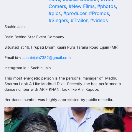
Comers
,
#New Films
,
#photos
,
#pics
,
#producer
,
#Promos
,
#Singers
,
#Trailor
,
#videos
Sachin Jain
Brain Behind Star Event Company
Situated at 16,Tirupati Dham Kaani Pura Tarana Road Ujjain (MP)
Email id-:
sachinjain7382@gmail.com
Instagram Id-: Sachin Jain
This most energetic person is the personal manager of Madhu
Sharma Look A Like Madhuri Dixit. Recently she has performed a
dance number with ARIF KHAN, look like Anil Kapoor.
Her dance number was highly appreciated by public n media.