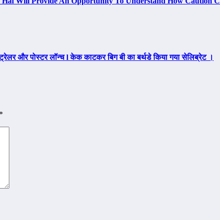
 Hai Will Provide An Opportunity To Understand How Caution 
रेलर और पोस्टर लॉन्च l केक काटकर बिग बी का बर्थडे किया गया सेलिब्रेट ।
*