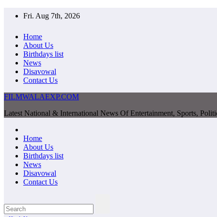
Skip
Fri. Aug 7th, 2026
to
content
Home
About Us
Birthdays list
News
Disavowal
Contact Us
FILMWALAEXP.COM
Latest National & International News Of Entertainment, Sports, Polit
Home
About Us
Birthdays list
News
Disavowal
Contact Us