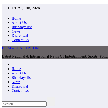
Skip
Fri. Aug 7th, 2026
to
content
Home
About Us
Birthdays list
News
Disavowal
Contact Us
FILMWALAEXP.COM
Latest National & International News Of Entertainment, Sports, Polit
Home
About Us
Birthdays list
News
Disavowal
Contact Us