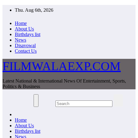
Skip
Thu. Aug 6th, 2026
to
content
Home
About Us
Birthdays list
News
Disavowal
Contact Us
FILMWALAEXP.COM
Latest National & International News Of Entertainment, Sports,
Politics & Business
Home
About Us
Birthdays list
News