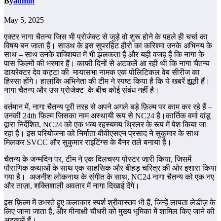
By
admin
May 5, 2025
एक्टर नागा चैतन्य जिस भी प्रोजेक्ट से जुड़े वो शुरू होने के पहले ही चर्चा का
विषय बन जाता हैं। साउथ के इस सुपरहिट हीरो का करिश्मा उनके अभिनय के
साथ – साथ उनके शक्शियत में भी झलकता हैं और यही वजह हैं कि नागा के
पास फिल्मों की भरमार हैं। काफी दिनों से अटकलें आ रही थी कि नागा चैतन्य
डायरेक्टर देव कट्टा की मायासभा नामक एक पोलिटिकल वेब सीरीज का
हिस्सा होंगे। हालांकि अभिनेता की टीम ने स्पष्ट किया है कि ये खबरें झूठी हैं।
नागा चैतन्य और उस प्रोजेक्ट के बीच कोई संबंध नहीं है।
वर्तमान में, नागा चैतन्य पूरी तरह से अपने अगले बड़े फ़िल्म पर काम कर रहे हैं –
उनकी 24th फ़िल्म जिसका नाम अस्थायी रूप से NC24 है।कार्तिक वर्मा दांडू
द्वारा निर्देशित, NC24 को एक भव्य रहस्यमय थ्रिलर के रूप में पेश किया जा
रहा है। इस परियोजना को निर्माता बीवीएसएन प्रसाद ने सुकुमार के साथ
मिलकर SVCC और सुकुमार राइटिंग्स के बैनर तले बनाया है।
चैतन्य के जन्मदिन पर, टीम ने एक दिलचस्प पोस्टर जारी किया, जिसमें
पौराणिक कथाओं के साथ एक साहसिक और बीहड़ चरित्र की ओर इशारा किया
गया है। अजनीश लोकनाथ के संगीत के साथ, NC24 नागा चैतन्य को एक नए
और ताज़ा, शक्तिशाली अवतार में नागा दिखाई देंगे।
इस फ़िल्म में उभरते हुए कलाकार स्पर्श श्रीवास्तव भी हैं, जिन्हें लापता लेडीज़ के
लिए जाना जाता है, और मीनाक्षी चौधरी को मुख्य भूमिका में शामिल किए जाने की
अटकलें हैं।