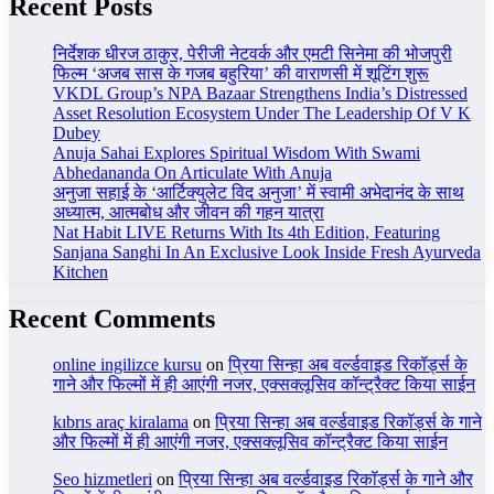
Recent Posts
निर्देशक धीरज ठाकुर, पेरीजी नेटवर्क और एमटी सिनेमा की भोजपुरी
फिल्म ‘अजब सास के गजब बहुरिया’ की वाराणसी में शूटिंग शुरू
VKDL Group’s NPA Bazaar Strengthens India’s Distressed
Asset Resolution Ecosystem Under The Leadership Of V K
Dubey
Anuja Sahai Explores Spiritual Wisdom With Swami
Abhedananda On Articulate With Anuja
अनुजा सहाई के ‘आर्टिक्युलेट विद अनुजा’ में स्वामी अभेदानंद के साथ
अध्यात्म, आत्मबोध और जीवन की गहन यात्रा
Nat Habit LIVE Returns With Its 4th Edition, Featuring
Sanjana Sanghi In An Exclusive Look Inside Fresh Ayurveda
Kitchen
Recent Comments
online ingilizce kursu
on
प्रिया सिन्हा अब वर्ल्डवाइड रिकॉर्ड्स के
गाने और फिल्मों में ही आएंगी नजर, एक्सक्लूसिव कॉन्ट्रैक्ट किया साईन
kıbrıs araç kiralama
on
प्रिया सिन्हा अब वर्ल्डवाइड रिकॉर्ड्स के गाने
और फिल्मों में ही आएंगी नजर, एक्सक्लूसिव कॉन्ट्रैक्ट किया साईन
Seo hizmetleri
on
प्रिया सिन्हा अब वर्ल्डवाइड रिकॉर्ड्स के गाने और