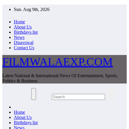
Skip
Sun. Aug 9th, 2026
to
content
Home
About Us
Birthdays list
News
Disavowal
Contact Us
FILMWALAEXP.COM
Latest National & International News Of Entertainment, Sports,
Politics & Business
Home
About Us
Birthdays list
News