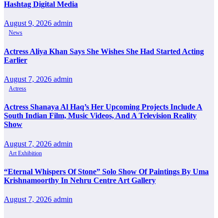
Hashtag Digital Media
August 9, 2026
admin
News
Actress Aliya Khan Says She Wishes She Had Started Acting
Earlier
August 7, 2026
admin
Actress
Actress Shanaya Al Haq’s Her Upcoming Projects Include A
South Indian Film, Music Videos, And A Television Reality
Show
August 7, 2026
admin
Art Exhibition
“Eternal Whispers Of Stone” Solo Show Of Paintings By Uma
Krishnamoorthy In Nehru Centre Art Gallery
August 7, 2026
admin