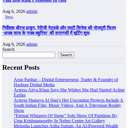
Villa Into King’s Mansion In Goa
Aug 6, 2026
admin
News
निर्देशक धीरज ठाकुर, पेरीजी नेटवर्क और एमटी सिनेमा की भोजपुरी फिल्म
‘अजब सास के गजब बहुरिया’ की वाराणसी में शूटिंग शुरू
Aug 6, 2026
admin
Search
Search
Recent Posts
Arun Parihar – Digital Entrepreneur, Trader & Founder of
Hashtag Digital Media
Actress Aliya Khan Says She Wishes She Had Started Acting
Earlier
Actress Shanaya Al Haq’s Her Upcoming Projects Include A
South Indian Film, Music Videos, And A Television Reality
Show
“Eternal Whispers Of Stone” Solo Show Of Paintings By
Uma Krishnamoorthy In Nehru Centre Art Gallery
Melooha Launches Artha Sutram, An AI-Powered Wealth