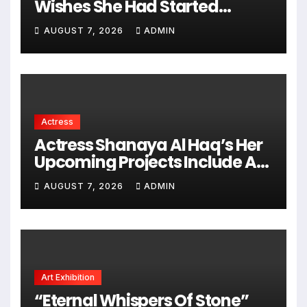
Wishes She Had Started
Acting Earlier
AUGUST 7, 2026
ADMIN
Actress
Actress Shanaya Al Haq’s Her
Upcoming Projects Include A
South Indian Film, Music
AUGUST 7, 2026
ADMIN
Videos, And A Television
Reality Show
Art Exhibition
“Eternal Whispers Of Stone”