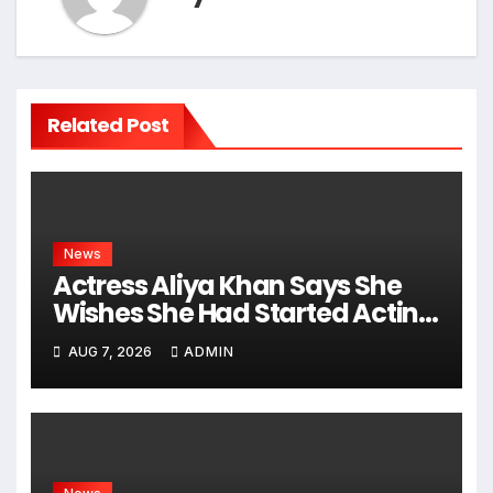
Related Post
News
Actress Aliya Khan Says She
Wishes She Had Started Acting
Earlier
AUG 7, 2026
ADMIN