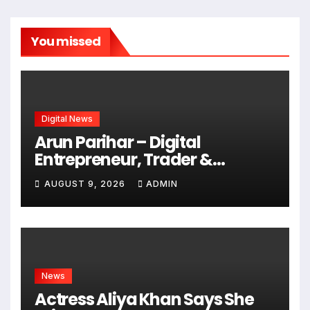
You missed
Digital News
Arun Parihar – Digital
Entrepreneur, Trader &
Founder of Hashtag Digital
AUGUST 9, 2026
ADMIN
Media
News
Actress Aliya Khan Says She