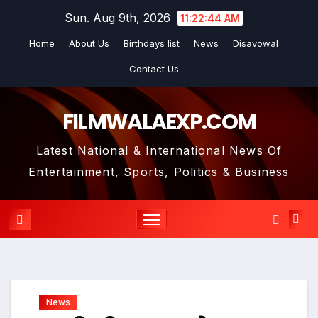
Skip
Sun. Aug 9th, 2026
11:22:45 AM
to
Home
About Us
Birthdays list
News
Disavowal
content
Contact Us
FILMWALAEXP.COM
Latest National & International News Of
Entertainment, Sports, Politics & Business
News