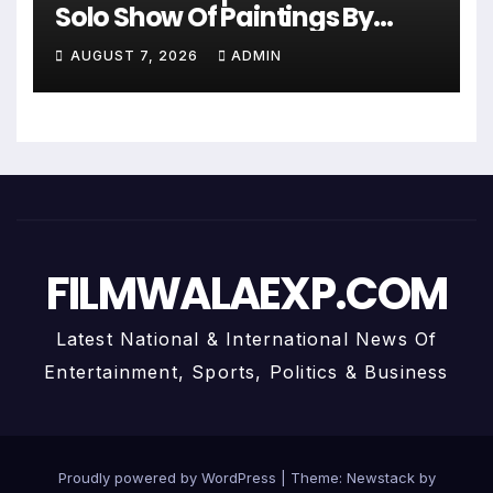
Solo Show Of Paintings By
Uma Krishnamoorthy In Nehru
AUGUST 7, 2026
ADMIN
Centre Art Gallery
FILMWALAEXP.COM
Latest National & International News Of
Entertainment, Sports, Politics & Business
Proudly powered by WordPress
|
Theme:
Newstack
by