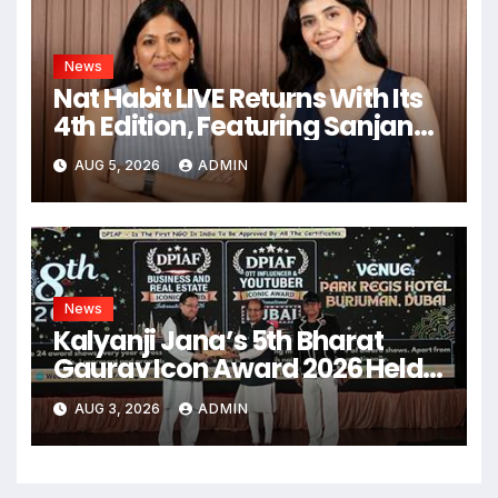
News
Nat Habit LIVE Returns With Its
4th Edition, Featuring Sanjana
Sanghi In An Exclusive Look
AUG 5, 2026
ADMIN
Inside Fresh Ayurveda Kitchen
News
Kalyanji Jana’s 5th Bharat
Gaurav Icon Award 2026 Held
In Delhi
AUG 3, 2026
ADMIN