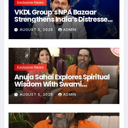
Exclusive News
VKDL Group’s NPA Bazaar
Strengthens India’s Distressed
Asset Resolution Ecosystem
AUGUST 5, 2026
ADMIN
Under The Leadership Of V K
Dubey
Exclusive News
Anuja Sahai Explores Spiritual
Wisdom With Swami
Abhedananda On Articulate
AUGUST 5, 2026
ADMIN
With Anuja