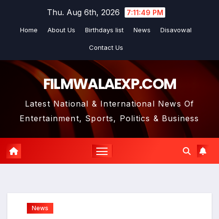
Skip
Thu. Aug 6th, 2026
7:11:51 PM
to
Home
About Us
Birthdays list
News
Disavowal
content
Contact Us
FILMWALAEXP.COM
Latest National & International News Of
Entertainment, Sports, Politics & Business
News