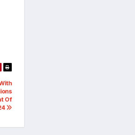
 With
ions
t Of
24