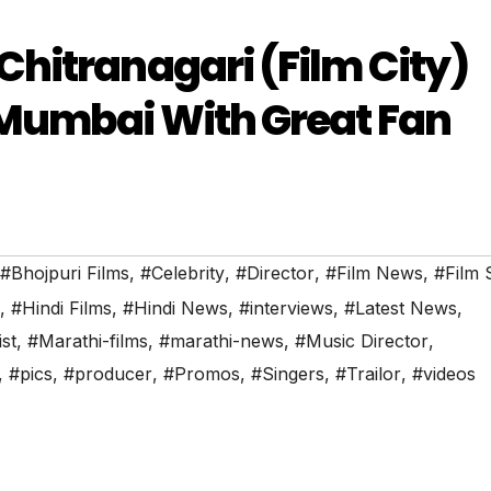
hitranagari (Film City)
 Mumbai With Great Fan
#Bhojpuri Films
,
#Celebrity
,
#Director
,
#Film News
,
#Film 
,
#Hindi Films
,
#Hindi News
,
#interviews
,
#Latest News
,
ist
,
#Marathi-films
,
#marathi-news
,
#Music Director
,
,
#pics
,
#producer
,
#Promos
,
#Singers
,
#Trailor
,
#videos