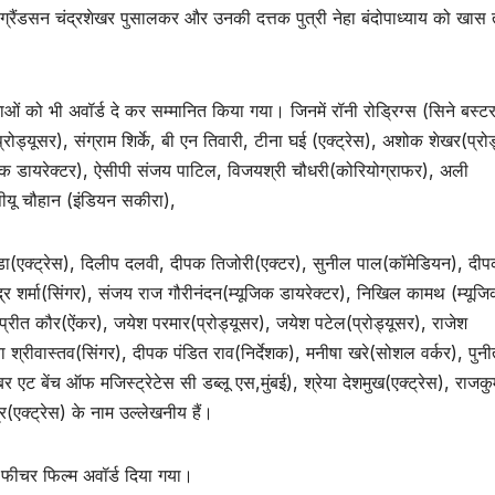
 के ग्रैंडसन चंद्रशेखर पुसालकर और उनकी दत्तक पुत्री नेहा बंदोपाध्याय को खास
भाओं को भी अवॉर्ड दे कर सम्मानित किया गया। जिनमें रॉनी रोड्रिग्स (सिने बस्ट
ोड्यूसर), संग्राम शिर्के, बी एन तिवारी, टीना घई (एक्ट्रेस), अशोक शेखर(प्रो
जिक डायरेक्टर), ऐसीपी संजय पाटिल, विजयश्री चौधरी(कोरियोग्राफर), अली
पीयू चौहान (इंडियन सकीरा),
ड्डा(एक्ट्रेस), दिलीप दलवी, दीपक तिजोरी(एक्टर), सुनील पाल(कॉमेडियन), दी
र शर्मा(सिंगर), संजय राज गौरीनंदन(म्यूजिक डायरेक्टर), निखिल कामथ (म्यूज
ुरप्रीत कौर(ऐंकर), जयेश परमार(प्रोड्यूसर), जयेश पटेल(प्रोड्यूसर), राजेश
ा श्रीवास्तव(सिंगर), दीपक पंडित राव(निर्देशक), मनीषा खरे(सोशल वर्कर), पुनी
बर एट बेंच ऑफ मजिस्ट्रेटेस सी डब्लू एस,मुंबई), श्रेया देशमुख(एक्ट्रेस), राजकु
र(एक्ट्रेस) के नाम उल्लेखनीय हैं।
्ट फीचर फिल्म अवॉर्ड दिया गया।