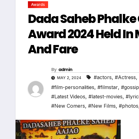
Awards
Dada Saheb Phalke C
Award 2024 Held In
And Fare
By
admin
#actors
,
#Actress
,
MAY 2, 2024
#film-personalities
,
#filmstar
,
#gossip
#Latest Videos
,
#latest-movies
,
#lyric
#New Comers
,
#New Films
,
#photos