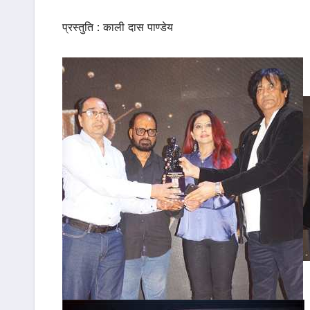
प्रस्तुति : काली दास पाण्डेय