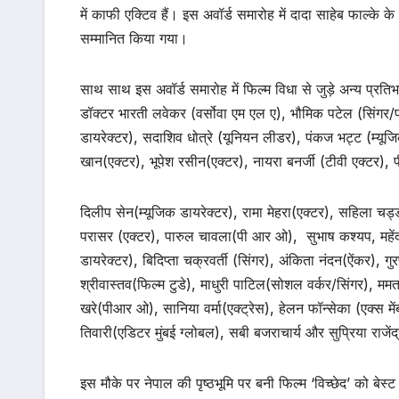
में काफी एक्टिव हैं। इस अवॉर्ड समारोह में दादा साहेब फाल्के
सम्मानित किया गया।
साथ साथ इस अवॉर्ड समारोह में फिल्म विधा से जुड़े अन्य प्रति
डॉक्टर भारती लवेकर (वर्सोवा एम एल ए), भौमिक पटेल (सिंगर/प्र
डायरेक्टर), सदाशिव धोत्रे (यूनियन लीडर), पंकज भट्ट (म्यू
खान(एक्टर), भूपेश रसीन(एक्टर), नायरा बनर्जी (टीवी एक्टर), 
दिलीप सेन(म्यूजिक डायरेक्टर), रामा मेहरा(एक्टर), सहिला च
परासर (एक्टर), पारुल चावला(पी आर ओ), सुभाष कश्यप, महेंद्
डायरेक्टर), बिदिप्ता चक्रवर्ती (सिंगर), अंकिता नंदन(ऐंकर), ग
श्रीवास्तव(फिल्म टुडे), माधुरी पाटिल(सोशल वर्कर/सिंगर), ममत
खरे(पीआर ओ), सानिया वर्मा(एक्ट्रेस), हेलन फॉन्सेका (एक्स में
तिवारी(एडिटर मुंबई ग्लोबल), सबी बजराचार्य और सुप्रिया राजेंद्
इस मौके पर नेपाल की पृष्ठभूमि पर बनी फिल्म ‘विच्छेद’ को बेस