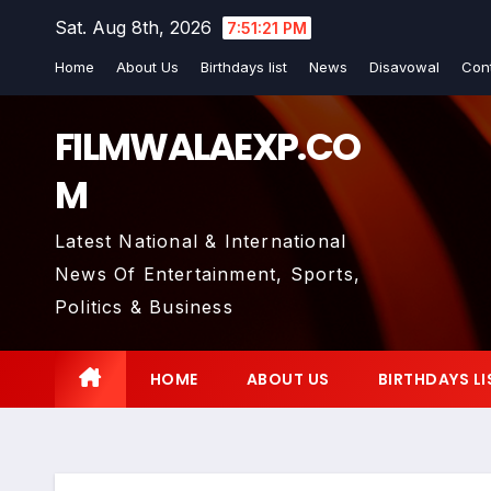
Skip
Sat. Aug 8th, 2026
7:51:23 PM
to
Home
About Us
Birthdays list
News
Disavowal
Con
content
FILMWALAEXP.CO
M
Latest National & International
News Of Entertainment, Sports,
Politics & Business
HOME
ABOUT US
BIRTHDAYS LI