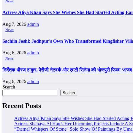
News
Actress Aliya Khan Says She Wishes She Had Started Acting Ear
Aug 7, 2026
admin
News
Sachiin Joshi: Jodhpur’s Own Who Transformed Kingfisher Vill
Aug 6, 2026
admin
News
निर्देशक धीरज ठाकुर, पेरीजी नेटवर्क और एमटी सिनेमा की भोजपुरी फिल्म ‘अजब स
Aug 6, 2026
admin
Search
Search
Recent Posts
Actress Aliya Khan Says She Wishes She Had Started Acting E
Actress Shanaya Al Haq’s Her Upcoming Projects Include A So
“Eternal Whispers Of Stone” Solo Show Of Paintings By Uma 