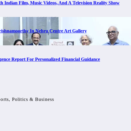
h Indian Film, Music Videos, And A Television Reality Show
rishnamoorthy In Nehru Centre Art Gallery
ence Report For Personalized Financial Guidance
orts, Politics & Business