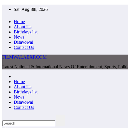
Skip
Sat. Aug 8th, 2026
to
content
Home
About Us
Birthdays list
News
Disavowal
Contact Us
FILMWALAEXP.COM
Latest National & International News Of Entertainment, Sports, Polit
Home
About Us
Birthdays list
News
Disavowal
Contact Us