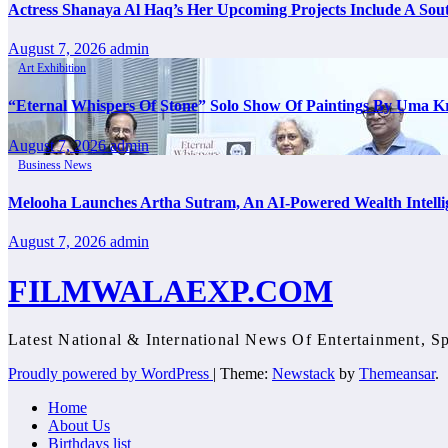
Actress Shanaya Al Haq’s Her Upcoming Projects Include A Sout
August 7, 2026
admin
Art Exhibition
“Eternal Whispers Of Stone” Solo Show Of Paintings By Uma K
August 7, 2026
admin
Business News
Melooha Launches Artha Sutram, An AI-Powered Wealth Intellig
August 7, 2026
admin
FILMWALAEXP.COM
Latest National & International News Of Entertainment, Sp
Proudly powered by WordPress
|
Theme:
Newstack
by
Themeansar
.
Home
About Us
Birthdays list