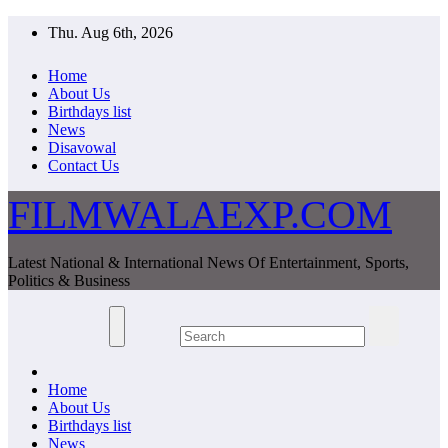
Skip
Thu. Aug 6th, 2026
to
content
Home
About Us
Birthdays list
News
Disavowal
Contact Us
FILMWALAEXP.COM
Latest National & International News Of Entertainment, Sports,
Politics & Business
Home
About Us
Birthdays list
News