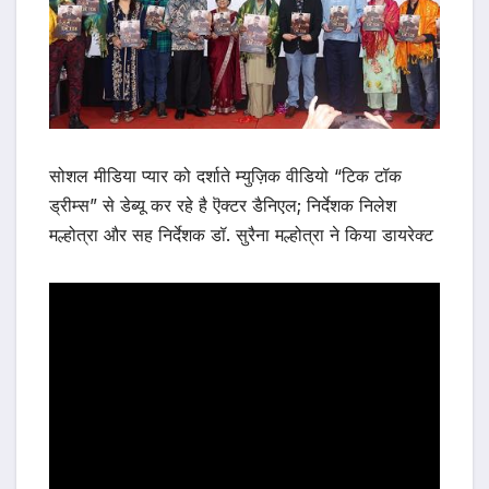
सोशल मीडिया प्यार को दर्शाते म्युज़िक वीडियो “टिक टॉक
ड्रीम्स” से डेब्यू कर रहे है ऎक्टर डैनिएल; निर्देशक निलेश
मल्होत्रा और सह निर्देशक डॉ. सुरैना मल्होत्रा ने किया डायरेक्ट