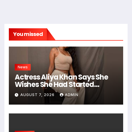
You missed
News
Actress Aliya Khan Says She
Wishes She Had Started
Acting Earlier
AUGUST 7, 2026
ADMIN