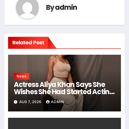
By
admin
Related Post
News
Actress Aliya Khan Says She
Wishes She Had Started Acting
Earlier
AUG 7, 2026
ADMIN