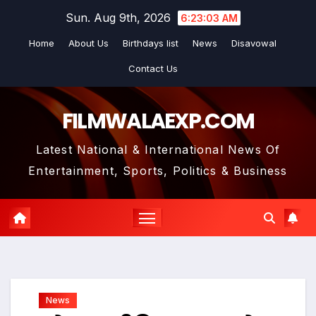
Skip
Sun. Aug 9th, 2026
6:23:05 AM
to
Home
About Us
Birthdays list
News
Disavowal
content
Contact Us
FILMWALAEXP.COM
Latest National & International News Of
Entertainment, Sports, Politics & Business
News