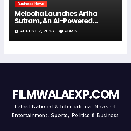
Business News
Melooha Launches Artha
Sutram, An AI-Powered
Wealth Intelligence Report For
AUGUST 7, 2026
ADMIN
Personalized Financial
Guidance
FILMWALAEXP.COM
Latest National & International News Of
Entertainment, Sports, Politics & Business