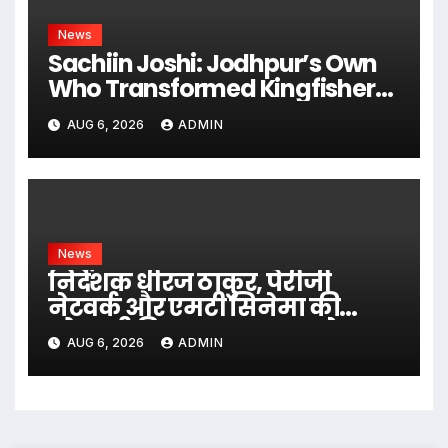
News
Sachiin Joshi: Jodhpur’s Own
Who Transformed Kingfisher
Villa Into King’s Mansion In Goa
AUG 6, 2026
ADMIN
News
निर्देशक धीरज ठाकुर, पेरीजी
नेटवर्क और एमटी सिनेमा की
भोजपुरी फिल्म ‘अजब सास के
AUG 6, 2026
ADMIN
गजब बहुरिया’ की वाराणसी में
शूटिंग शुरू