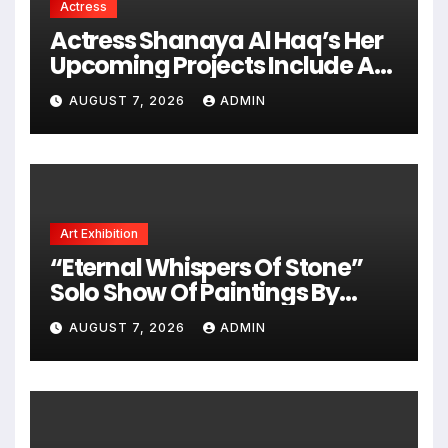
Actress
Actress Shanaya Al Haq’s Her
Upcoming Projects Include A
South Indian Film, Music
AUGUST 7, 2026
ADMIN
Videos, And A Television
Reality Show
Art Exhibition
“Eternal Whispers Of Stone”
Solo Show Of Paintings By
Uma Krishnamoorthy In Nehru
AUGUST 7, 2026
ADMIN
Centre Art Gallery