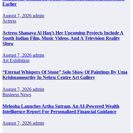
Earlier
August 7, 2026
admin
Actress
Actress Shanaya Al Haq’s Her Upcoming Projects Include A
South Indian Film, Music Videos, And A Television Reality
Show
August 7, 2026
admin
Art Exhibition
“Eternal Whispers Of Stone” Solo Show Of Paintings By Uma
Krishnamoorthy In Nehru Centre Art Gallery
August 7, 2026
admin
Business News
Melooha Launches Artha Sutram, An AI-Powered Wealth
Intelligence Report For Personalized Financial Guidance
August 7, 2026
admin