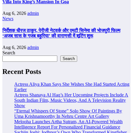
Villa Into King’s Mansion In Goa
Aug 6, 2026
admin
News
निर्देशक धीरज ठाकुर, पेरीजी नेटवर्क और एमटी सिनेमा की भोजपुरी फिल्म
‘अजब सास के गजब बहुरिया’ की वाराणसी में शूटिंग शुरू
Aug 6, 2026
admin
Search
Search
Recent Posts
Actress Aliya Khan Says She Wishes She Had Started Acting
Earlier
Actress Shanaya Al Haq’s Her Upcoming Projects Include A
South Indian Film, Music Videos, And A Television Reality
Show
“Eternal Whispers Of Stone” Solo Show Of Paintings By
Uma Krishnamoorthy In Nehru Centre Art Gallery
Melooha Launches Artha Sutram, An AI-Powered Wealth
Intelligence Report For Personalized Financial Guidance
Sachiin Joshi: Jodhpur’s Own Who Transformed Kingfisher