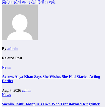
સિનેમાઘરોમાં ભવ્ય રીતે રિલીઝ થશે.
By
admin
Related Post
News
Actress Aliya Khan Says She Wishes She Had Started Acting
Earlier
Aug 7, 2026
admin
News
Sachiin Joshi: Jodhpur’s Own Who Transformed Kingfisher