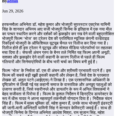
By
admin
Jun 29, 2026
हरफनमौला अभिनेता डॉ. महेश कुमार और भोजपुरी सुपरस्टार एक्ट्रेस यामिनी
सिंह के शानदार अभिनय आए सजी भोजपुरी सिनेमा के इतिहास में एक नया मील
का पत्थर स्थापित करने और दर्शकों को झकझोर कर रख देने वाली बहुप्रतीक्षित
भोजपुरी फिल्म ‘भोज’ का ट्रेलर देश की प्रतिष्ठित म्यूजिक कंपनी वर्ल्डवाइड
रिकॉर्ड्स भोजपुरी के ऑफिशियल यूट्यूब चैनल पर रिलीज कर दिया गया है।
रिलीज होते ही इस ट्रेलर ने यूट्यूब और सोशल मीडिया प्लेटफॉर्म्स पर तहलका
मचा दिया है। सेफसी अंचन ग्रुप के बैनर तले निर्मित यह फिल्म अपनी अनूठी,
सशक्त और झकझोर देने वाली कहानी के कारण रिलीज से पहले ही फिल्म
गलियारों और सिनेमाप्रेमियों के बीच भारी चर्चा का विषय बनी हुई है।
फिल्म ‘भोज’ के निर्माता डॉ. एस वी अंचन और श्रीमती प्रभावती पटने हैं। इस
फिल्म की सबसे बड़ी खूबी इसकी कहानी और लेखन है, जिसे देश के प्रख्यात
लेखक डॉ. अतुल पटने (आईएएस) ने लिखा है। एक प्रशासनिक अधिकारी के
दृष्टिकोण से लिखी गई यह कहानी समाज के वास्तविक और अनछुए पहलुओं को
उजागर करती है, जिसे स्क्रीनप्ले और डायलॉग के रूप में अनिल विश्वकर्मा ने
बेहद सजीवता से पिरोया है। फिल्म के कुशल निर्देशन में क्रिएटिव डायरेक्टर के
रूप में धीरू यादव ने अपना महत्वपूर्ण तकनीकी योगदान दिया है। निर्देशक चंदन
सिंह हैं। फिल्म में मुख्य भूमिका डॉ. महेश कुमार हैं, उनके साथ भोजपुरी इंडस्ट्री
की जानी-मानी अभिनेत्री यामिनी सिंह ने शानदार केमिस्ट्री जमाई है। साथ ही
भोजपुरी सिनेमा के दिग्गज अभिनेता अवधेश मिश्रा, राम सुजान सिंह, महेश