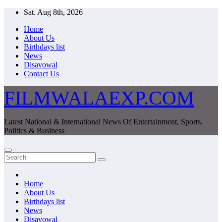
Skip
Sat. Aug 8th, 2026
to
Home
content
About Us
Birthdays list
News
Disavowal
Contact Us
FILMWALAEXP.COM
Latest National & International News Of Entertainment, Sports,
Politics & Business
Home
About Us
Birthdays list
News
Disavowal