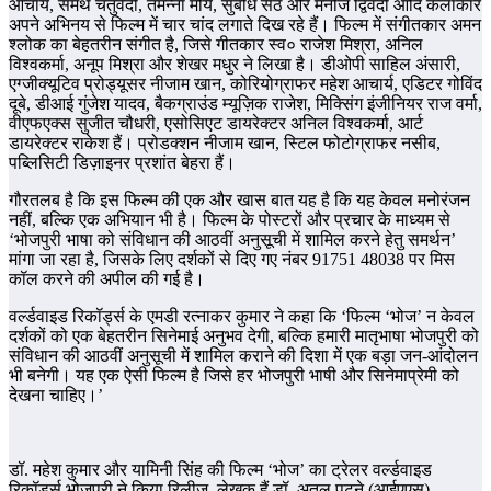
आचार्य, समर्थ चतुर्वेदी, तमन्ना मौर्य, सुबोध सेठ और मनोज द्विवेदी आदि कलाकार
अपने अभिनय से फिल्म में चार चांद लगाते दिख रहे हैं। फिल्म में संगीतकार अमन
श्लोक का बेहतरीन संगीत है, जिसे गीतकार स्व० राजेश मिश्रा, अनिल
विश्वकर्मा, अनूप मिश्रा और शेखर मधुर ने लिखा है। डीओपी साहिल अंसारी,
एग्जीक्यूटिव प्रोड्यूसर नीजाम खान, कोरियोग्राफर महेश आचार्य, एडिटर गोविंद
दूबे, डीआई गुंजेश यादव, बैकग्राउंड म्यूज़िक राजेश, मिक्सिंग इंजीनियर राज वर्मा,
वीएफएक्स सुजीत चौधरी, एसोसिएट डायरेक्टर अनिल विश्वकर्मा, आर्ट
डायरेक्टर राकेश हैं। प्रोडक्शन नीजाम खान, स्टिल फोटोग्राफर नसीब,
पब्लिसिटी डिज़ाइनर प्रशांत बेहरा हैं।
गौरतलब है कि इस फिल्म की एक और खास बात यह है कि यह केवल मनोरंजन
नहीं, बल्कि एक अभियान भी है। फिल्म के पोस्टरों और प्रचार के माध्यम से
‘भोजपुरी भाषा को संविधान की आठवीं अनुसूची में शामिल करने हेतु समर्थन’
मांगा जा रहा है, जिसके लिए दर्शकों से दिए गए नंबर 91751 48038 पर मिस
कॉल करने की अपील की गई है।
वर्ल्डवाइड रिकॉर्ड्स के एमडी रत्नाकर कुमार ने कहा कि ‘फिल्म ‘भोज’ न केवल
दर्शकों को एक बेहतरीन सिनेमाई अनुभव देगी, बल्कि हमारी मातृभाषा भोजपुरी को
संविधान की आठवीं अनुसूची में शामिल कराने की दिशा में एक बड़ा जन-आंदोलन
भी बनेगी। यह एक ऐसी फिल्म है जिसे हर भोजपुरी भाषी और सिनेमाप्रेमी को
देखना चाहिए।’
डॉ. महेश कुमार और यामिनी सिंह की फिल्म ‘भोज’ का ट्रेलर वर्ल्डवाइड
रिकॉर्ड्स भोजपुरी ने किया रिलीज, लेखक हैं डॉ. अतुल पटने (आईएएस)