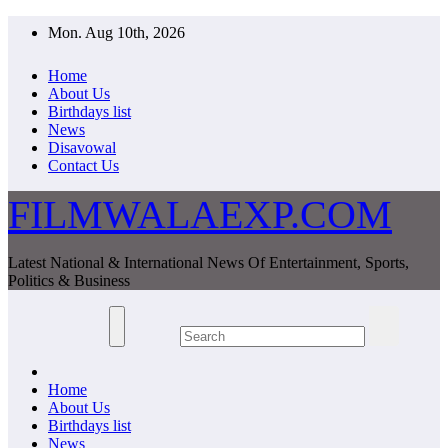
Skip
Mon. Aug 10th, 2026
to
content
Home
About Us
Birthdays list
News
Disavowal
Contact Us
FILMWALAEXP.COM
Latest National & International News Of Entertainment, Sports,
Politics & Business
Home
About Us
Birthdays list
News