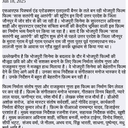
Jun 18, 2025
एसआरएफ पिक्चर्स एंड प्रोडक्शन एलएलपी बैनर के तले बन रही भोजपुरी फिल्म
फिल्म ‘सास सतरंगी बहू अतरंगी’ की शूटिंग इन दिनों उत्तर प्रदेश के जिला
जौनपुर में जोर शोर से की जा रही है। भोजपुरी सिनेमा के सुपरस्टार अविनाश
शाही और सुपरस्टार एक्ट्रेस संचिता बनर्जी की केंद्रीय भूमिका वाली इस फ़िल्म
का निर्माण भव्य पैमाने पर किया जा रहा है। बता दें कि भोजपुरी फिल्म ‘सास
सतरंगी बहू अतरंगी’ की शूटिंग शुरू होने से पहले उत्तर प्रदेश के जिला जौनपुर
के मुरारा ग्राम में पूर्व ग्राम प्रधान राम जी गुप्ता पुत्र पूर्व ग्रामप्रधान स्व०
लालजी गुप्ता के आवास पर ग्रैंड मुहूर्त करके धूमधाम से किया गया था।
उल्लेखनीय है कि भोजपुरी सिनेमा के बदलाव के दौर में भोजपुरी फिल्मों की
मौजूदा छवि को और भी सशक्त बनाने के लिए फिल्म निर्माता संतोष गुप्ता और
राजकुमार गुप्ता ने मजबूत हाथ मिलाया है। वे भोजपुरी सिनेमा को बेहतरीन फिल्म
देने के लिए आगे आये हैं। उनका साथ निर्देशक व संगीतकार मनोज भास्कर दे रहे
हैं। उनके निर्देशन में बहुत ही बेहतरीन फ़िल्म बन रही है।
फिल्म निर्माता संतोष गुप्ता और राजकुमार गुप्ता इस फिल्म का निर्माण बिग लेवल
पर कर रहे हैं। फ़िल्म के संगीतकार मनोज भास्कर, गीतकार विनय बिहारी, प्यारे
लाल यादव, फणीन्द्र राव, रमेश मौर्य हैं। लेखक रमेश राज मौर्या हैं। डीओपी
अशोक सरोज, डांस मास्टर संतोष सर्वदर्शी, आर्ट गोविंद ठाकुर, कार्यकारी
निर्माता बीरेंद्र कुमार लोध हैं। फ़िल्म के पीआरओ रामचन्द्र यादव, डिजाईनर
प्रशांत हैं। मुख्य सहायक निर्देशक रजनीश रंजन, सहायक निर्देशक संदीप, खुशी
हैं। मुख्य कलाकार अविनाश शाही, संचिता बनर्जी, मनोज टाईगर, विनोद मिश्रा,
सीपी भट्ट, संजय वर्मा, जे नीलम, अभय राय, रिंकू भारती, साधना, पुष्पेन्द्र, मधु
शर्मा आदि हैं।