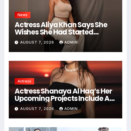
News
Actress Aliya Khan Says She
Wishes She Had Started
Acting Earlier
AUGUST 7, 2026
ADMIN
Actress
Actress Shanaya Al Haq’s Her
Upcoming Projects Include A
South Indian Film, Music
AUGUST 7, 2026
ADMIN
Videos, And A Television
Reality Show