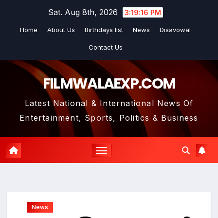
Skip
Sat. Aug 8th, 2026
3:19:16 PM
to
Home
About Us
Birthdays list
News
Disavowal
content
Contact Us
FILMWALAEXP.COM
Latest National & International News Of
Entertainment, Sports, Politics & Business
News