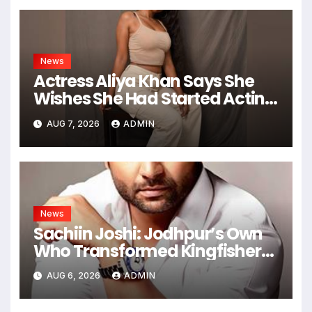
News
Actress Aliya Khan Says She
Wishes She Had Started Acting
Earlier
AUG 7, 2026
ADMIN
News
Sachiin Joshi: Jodhpur’s Own
Who Transformed Kingfisher
Villa Into King’s Mansion In Goa
AUG 6, 2026
ADMIN