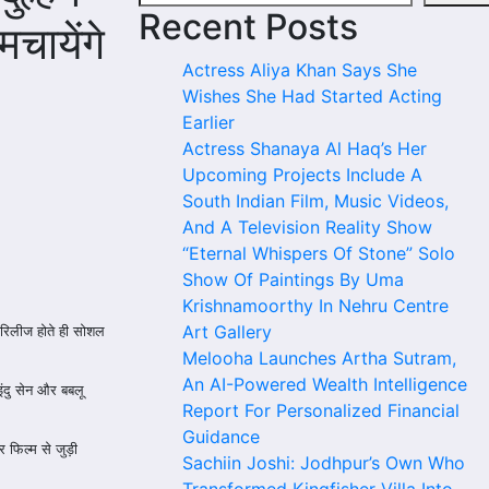
Recent Posts
चायेंगे
Actress Aliya Khan Says She
Wishes She Had Started Acting
Earlier
Actress Shanaya Al Haq’s Her
Upcoming Projects Include A
South Indian Film, Music Videos,
And A Television Reality Show
“Eternal Whispers Of Stone” Solo
Show Of Paintings By Uma
Krishnamoorthy In Nehru Centre
Art Gallery
के रिलीज होते ही सोशल
Melooha Launches Artha Sutram,
An AI-Powered Wealth Intelligence
इंदु सेन और बबलू
Report For Personalized Financial
Guidance
र फिल्म से जुड़ी
Sachiin Joshi: Jodhpur’s Own Who