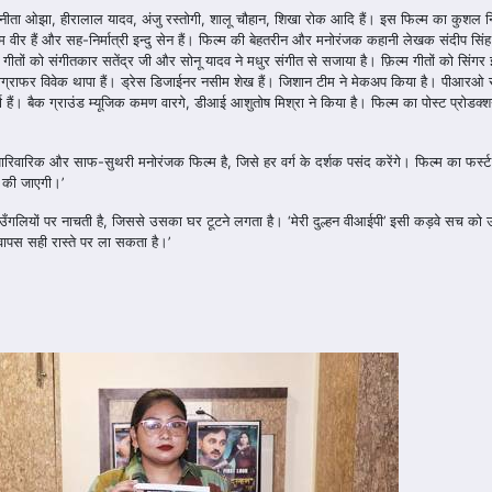
ी, अनीता ओझा, हीरालाल यादव, अंजु रस्तोगी, शालू चौहान, शिखा रोक आदि हैं। इस फिल्म का कुशल नि
धरम वीर हैं और सह-निर्मात्री इन्दु सेन हैं। फिल्म की बेहतरीन और मनोरंजक कहानी लेखक संदीप सिं
 गीतों को संगीतकार सतेंद्र जी और सोनू यादव ने मधुर संगीत से सजाया है। फ़िल्म गीतों को सिंगर 
योग्राफर विवेक थापा हैं। ड्रेस डिजाईनर नसीम शेख हैं। जिशान टीम ने मेकअप किया है। पीआरओ र
ा हैं। बैक ग्राउंड म्यूजिक कमण वारगे, डीआई आशुतोष मिश्रा ने किया है। फिल्म का पोस्ट प्रोडक्शन
 पारिवारिक और साफ-सुथरी मनोरंजक फिल्म है, जिसे हर वर्ग के दर्शक पसंद करेंगे। फिल्म का फर्स्
 की जाएगी।’
ी उँगलियों पर नाचती है, जिससे उसका घर टूटने लगता है। ‘मेरी दुल्हन वीआईपी’ इसी कड़वे सच क
वापस सही रास्ते पर ला सकता है।’