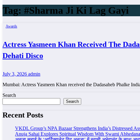
Tag:
#Sharma Ji Ki Lag Gayi
Awards
Actress Yasmeen Khan Received The Dadas
Dehati Disco
July 3, 2026
admin
Mumbai: Actress Yasmeen Khan received the Dadasaheb Phalke Indian
Search
Search
Recent Posts
VKDL Group’s NPA Bazaar Strengthens India’s Distressed As
Anuja Sahai Explores Spiritual Wisdom With Swami Abhedana
अनुजा सहाई के ‘आर्टिक्युलेट विद अनुजा’ में स्वामी अभेदानंद के साथ अ