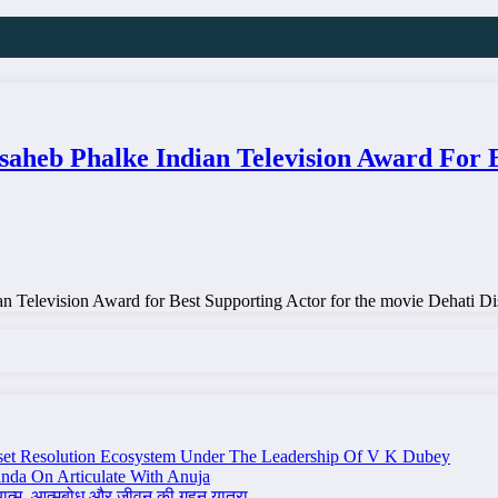
aheb Phalke Indian Television Award For 
 Television Award for Best Supporting Actor for the movie Dehati Di
set Resolution Ecosystem Under The Leadership Of V K Dubey
nda On Articulate With Anuja
ध्यात्म, आत्मबोध और जीवन की गहन यात्रा