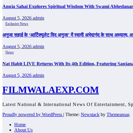
Anuja Sahai Explores Spiritual Wisdom With Swami Abhedanan
August 5, 2026
admin
Exclusive News
अनुजा सहाई के ‘आर्टिक्युलेट विद अनुजा’ में स्वामी अभेदानंद के साथ अध्यात्म
August 5, 2026
admin
News
Nat Habit LIVE Returns With Its 4th Edition, Featuring Sanjan
August 5, 2026
admin
FILMWALAEXP.COM
Latest National & International News Of Entertainment, Sp
Proudly powered by WordPress
|
Theme:
Newstack
by
Themeansar
.
Home
About Us