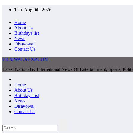
Skip
Thu. Aug 6th, 2026
to
content
Home
About Us
Birthdays list
News
Disavowal
Contact Us
FILMWALAEXP.COM
Latest National & International News Of Entertainment, Sports, Polit
Home
About Us
Birthdays list
News
Disavowal
Contact Us