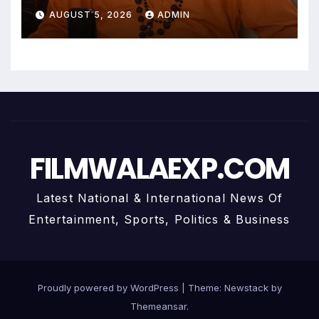
अध्यात्म, आत्मबोध और जीवन की
AUGUST 5, 2026
ADMIN
गहन यात्रा
FILMWALAEXP.COM
Latest National & International News Of
Entertainment, Sports, Politics & Business
Proudly powered by WordPress
|
Theme:
Newstack
by
Themeansar
.