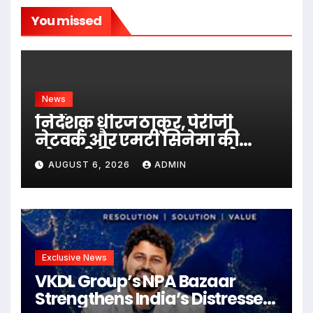
You missed
News
निर्देशक धीरज ठाकुर, पेरीजी
नेटवर्क और एमटी सिनेमा की
भोजपुरी फिल्म ‘अजब सास के
AUGUST 6, 2026
ADMIN
गजब बहुरिया’ की वाराणसी में
शूटिंग शुरू
Exclusive News
VKDL Group’s NPA Bazaar
Strengthens India’s Distressed