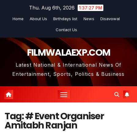
Skip
Thu. Aug 6th, 2026
1:37:28 PM
to
Home
About Us
Birthdays list
News
Disavowal
content
Contact Us
FILMWALAEXP.COM
Latest National & International News Of
Entertainment, Sports, Politics & Business
Tag:
# Event Organiser
Amitabh Ranjan