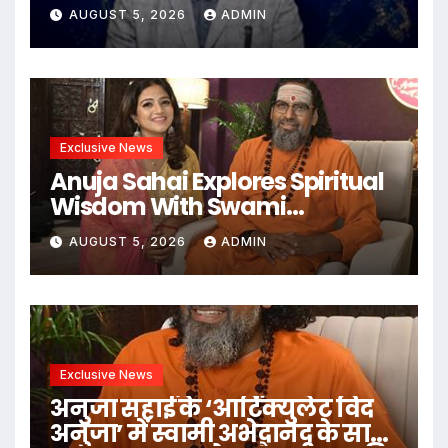
Asset Resolution Ecosystem
AUGUST 5, 2026
ADMIN
Under The Leadership Of V K
Dubey
Exclusive News
Anuja Sahai Explores Spiritual
Wisdom With Swami
Abhedananda On Articulate
AUGUST 5, 2026
ADMIN
With Anuja
Exclusive News
अनुजा सहाई के ‘आर्टिक्युलेट विद
अनुजा’ में स्वामी अभेदानंद के साथ