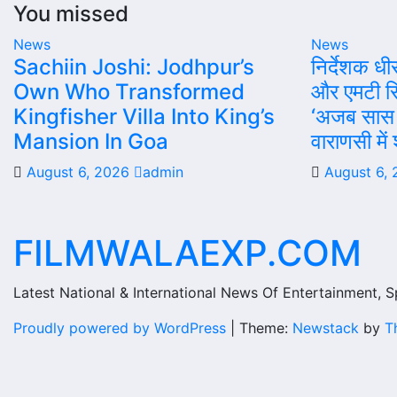
You missed
News
News
Sachiin Joshi: Jodhpur’s
निर्देशक धी
Own Who Transformed
और एमटी सि
Kingfisher Villa Into King’s
‘अजब सास 
Mansion In Goa
वाराणसी में 
August 6, 2026
admin
August 6,
FILMWALAEXP.COM
Latest National & International News Of Entertainment, Sp
Proudly powered by WordPress
|
Theme:
Newstack
by
T