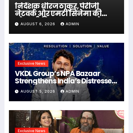
निर्देशक धीरज ठाकुर, पेरीजी
नेटवर्क और एमटी सिनेमा की
भोजपुरी फिल्म ‘अजब सास के
AUGUST 6, 2026
ADMIN
गजब बहुरिया’ की वाराणसी में
शूटिंग शुरू
Exclusive News
VKDL Group’s NPA Bazaar
Strengthens India’s Distressed
Asset Resolution Ecosystem
AUGUST 5, 2026
ADMIN
Under The Leadership Of V K
Dubey
Exclusive News