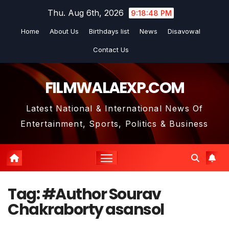
Skip
Thu. Aug 6th, 2026
9:18:49 PM
to
Home
About Us
Birthdays list
News
Disavowal
content
Contact Us
FILMWALAEXP.COM
Latest National & International News Of
Entertainment, Sports, Politics & Business
Tag:
#Author Sourav
Chakraborty asansol