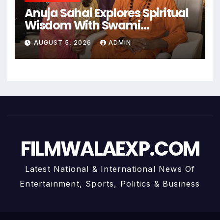
Anuja Sahai Explores Spiritual
Wisdom With Swami
Abhedananda On Articulate
AUGUST 5, 2026
ADMIN
With Anuja
FILMWALAEXP.COM
Latest National & International News Of
Entertainment, Sports, Politics & Business