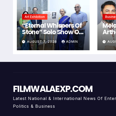
Art Exhibition
Busine
“Eternal Whispers Of
Mel
Stone” Solo Show Of
Arth
Paintings By Uma
Pow
AUGUST 7, 2026
ADMIN
AUG
Krishnamoorthy In
Inte
Nehru Centre Art
For 
Gallery
Fina
FILMWALAEXP.COM
Latest National & International News Of Ente
Politics & Business