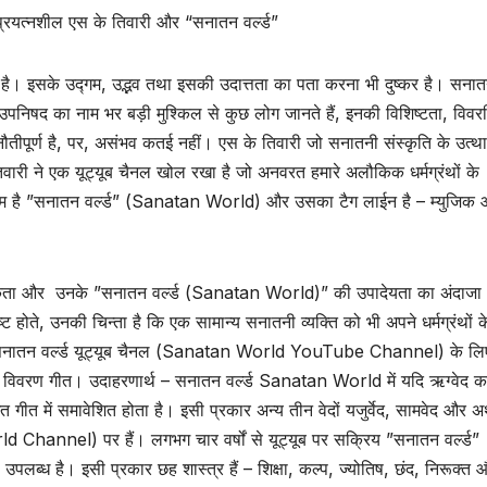
प्रयत्नशील एस के तिवारी और “सनातन वर्ल्ड”
इसके उद्गम, उद्भव तथा इसकी उदात्तता का पता करना भी दुष्कर है। सनातन
उपनिषद का नाम भर बड़ी मुश्किल से कुछ लोग जानते हैं, इनकी विशिष्टता, विवर
ुनौतीपूर्ण है, पर, असंभव कतई नहीं। एस के तिवारी जो सनातनी संस्कृति के उत्था
तिवारी ने एक यूट्यूब चैनल खोल रखा है जो अनवरत हमारे अलौकिक धर्मग्रंथों के
ा नाम है ”सनातन वर्ल्ड” (Sanatan World) और उसका टैग लाईन है – म्युजि
्यापकता और उनके ”सनातन वर्ल्ड (Sanatan World)” की उपादेयता का अंदाज
ष्ट होते, उनकी चिन्ता है कि एक सामान्य सनातनी व्यक्ति को भी अपने धर्मग्रंथों क
ने सनातन वर्ल्ड यूट्यूब चैनल (Sanatan World YouTube Channel) के लि
– विवरण गीत। उदाहरणार्थ – सनातन वर्ल्ड Sanatan World में यदि ऋग्वेद क
त गीत में समावेशित होता है। इसी प्रकार अन्य तीन वेदों यजुर्वेद, सामवेद और अथ
 Channel) पर हैं। लगभग चार वर्षों से यूट्यूब पर सक्रिय ”सनातन वर्ल्ड”
्ध है। इसी प्रकार छह शास्त्र हैं – शिक्षा, कल्प, ज्योतिष, छंद, निरूक्त 