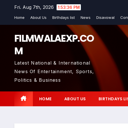
Skip
Fri. Aug 7th, 2026
1:53:37 PM
to
Home
About Us
Birthdays list
News
Disavowal
Con
content
FILMWALAEXP.CO
M
Latest National & International
News Of Entertainment, Sports,
Politics & Business
HOME
ABOUT US
BIRTHDAYS LI