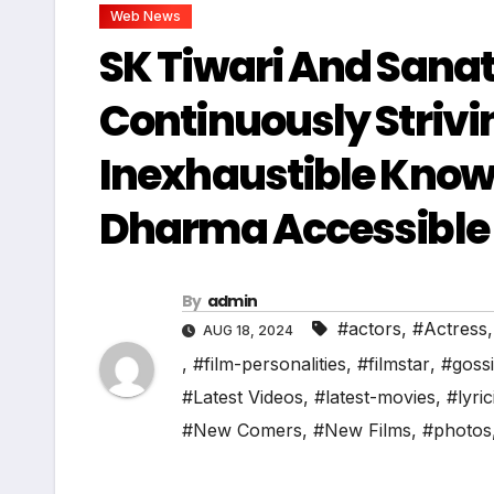
Web News
SK Tiwari And Sana
Continuously Strivi
Inexhaustible Know
Dharma Accessible 
By
admin
#actors
,
#Actress
AUG 18, 2024
,
#film-personalities
,
#filmstar
,
#goss
#Latest Videos
,
#latest-movies
,
#lyric
#New Comers
,
#New Films
,
#photos