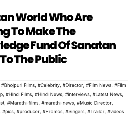
tan World Who Are
ng To Make The
ledge Fund Of Sanatan
To The Public
,
#Bhojpuri Films
,
#Celebrity
,
#Director
,
#Film News
,
#Film 
ip
,
#Hindi Films
,
#Hindi News
,
#interviews
,
#Latest News
,
ist
,
#Marathi-films
,
#marathi-news
,
#Music Director
,
,
#pics
,
#producer
,
#Promos
,
#Singers
,
#Trailor
,
#videos