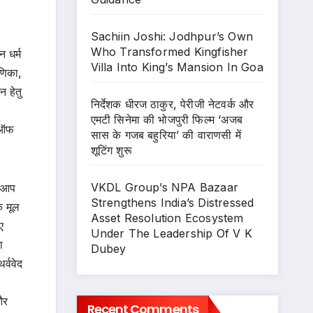
Sachiin Joshi: Jodhpur’s Own
Who Transformed Kingfisher
 धर्म
Villa Into King’s Mansion In Goa
णिका,
न हेतु
निर्देशक धीरज ठाकुर, पेरीजी नेटवर्क और
एमटी सिनेमा की भोजपुरी फिल्म ‘अजब
क ऑफ
सास के गजब बहुरिया’ की वाराणसी में
शूटिंग शुरू
VKDL Group’s NPA Bazaar
ा आप
Strengthens India’s Distressed
े मूल
Asset Resolution Ecosystem
ए
Under The Leadership Of V K
ा
Dubey
र्ववेद
और
Recent Comments