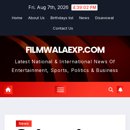
Skip
Fri. Aug 7th, 2026
4:39:03 PM
to
Home
About Us
Birthdays list
News
Disavowal
content
Contact Us
FILMWALAEXP.COM
Latest National & International News Of
Entertainment, Sports, Politics & Business
News