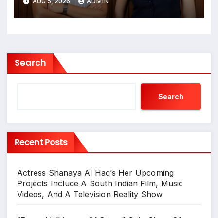
AUG 5, 2026
ADMIN
Inside Fresh Ayurveda Kitchen
Search
Search
Recent Posts
Actress Shanaya Al Haq’s Her Upcoming
Projects Include A South Indian Film, Music
Videos, And A Television Reality Show