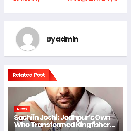
By
admin
Related Post
News
Sachiin Joshi: Jodhpur’s Own
Who Transformed Kingfisher