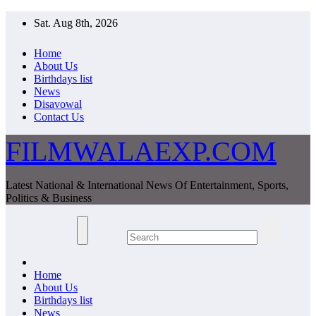
Skip
Sat. Aug 8th, 2026
to
content
Home
About Us
Birthdays list
News
Disavowal
Contact Us
FILMWALAEXP.COM
Latest National & International News Of Entertainment, Sports,
Politics & Business
Home
About Us
Birthdays list
News