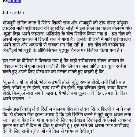
By
admin
Jul 7, 2025
भोजपुरी संगीत जगत में सिंगर शिल्पी राज और भोजपुरी की टॉप मोस्ट पॉपुलर
एक्ट्रेस माही श्रीवास्तव की सुपरहिट जोड़ी में इस साल का पहला बोलबम गीत
‘दूल्हा दिहा अपने जइसन’ ऑडियंस के बीच रिलीज किया गया है। इस गीत को
अपनी मधुर आवाज में शिल्पी राज ने गाया है। इसके वीडियो में माही श्रीवास्तव
अपने डांस और अदायगी से सबका मन मोह रही हैं। इस गीत को वर्ल्डवाइड
रिकॉर्ड्स भोजपुरी के ऑफिसियल यूट्यूब चैनल पर रिलीज किया गया है।
इस गाने के वीडियो में दिखाया गया है कि माही श्रीवास्तव शंकर भगवान के
विशाल मंदिर में पूजा करने जाती हैं, शिवलिंग पर जल अर्पित कर पूजा अर्चना
करते हुए अपने लिए योग्य वर का मन्नत मांगते हुए कहती है कि…
‘कुछ के तंगी ना होखे, भोले अड़भंगी होखे, बुद्धि अथाह होखे, तनी खिसियाह
होखे, साँवरे नु रंग होखे, रउवे खानी ढंग होखे, खूब बरियार होखे, सादा विचार
होखे, बिल्कुल मोरा सपने जइसन, ये भोले बबा दूल्हा जदि दिहा, हमरा के दिहा
अपने जइसन…’
वर्ल्डवाइड रिकॉर्ड्स से रिलीज बोलबम गीत को लेकर सिंगर शिल्पी राज ने कहा
कि ‘ये बोलबम गीत इतना अच्छा है कि इसे सिंगिंग करने में मुझे बहुत अच्छा लगा
था। इतना बेहतरीन गाना बनाने के लिए वर्ल्डवाइड रिकॉर्ड्स के एमडी रत्नाकर
कुमार सर को मैं दिल से थैंक यू बोलती हूं। इस गाने को अपना प्यार आशीर्वाद
देने के लिए सभी श्रोताओं को दिल से धन्यवाद देती हूं।’