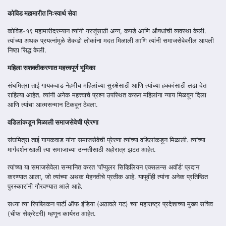
कोविड महामारीत निःस्वार्थ सेवा
कोविड-१९ महामारीदरम्यान त्यांनी गरजूंसाठी अन्न, कपडे आणि औषधांची व्यवस्था केली.
त्यांच्या अथक प्रयत्नांमुळे शेकडो लोकांना मदत मिळाली आणि त्यांनी समाजसेवेवरील आपली
निष्ठा सिद्ध केली.
महिला सशक्तीकरणात महत्त्वपूर्ण भूमिका
संघमित्रा ताई गायकवाड नेहमीच महिलांच्या सुरक्षेसाठी आणि त्यांच्या हक्कांसाठी लढा देत
राहिल्या आहेत. त्यांनी अनेक महत्त्वाचे प्रश्न उपस्थित करून महिलांना न्याय मिळवून दिला
आणि त्यांचा आत्मसन्मान टिकवून ठेवला.
वडिलांकडून मिळाली समाजसेवेची प्रेरणा
संघमित्रा ताई गायकवाड यांना समाजसेवेची प्रेरणा त्यांच्या वडिलांकडून मिळाली. त्यांच्या
मार्गदर्शनाखाली त्या समाजाच्या उन्नतीसाठी अहोरात्र झटत आहेत.
त्यांच्या या समाजसेवेला सन्मानित करत ‘पॉप्युलर सिव्हिलियन एक्सलन्स अवॉर्ड’ प्रदान
करण्यात आला, जो त्यांच्या अथक मेहनतीचे प्रतीक आहे. यापूर्वीही त्यांना अनेक प्रतिष्ठित
पुरस्कारांनी गौरवण्यात आले आहे.
सध्या त्या रिपब्लिकन पार्टी ऑफ इंडिया (अठावले गट) च्या महाराष्ट्र प्रदेशाच्या मुख्य सचिव
(चीफ सेक्रेटरी) म्हणून कार्यरत आहेत.