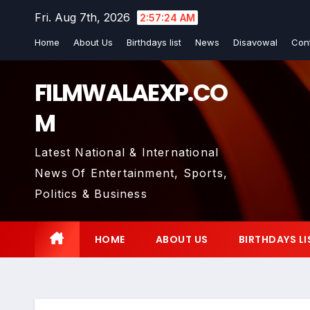
Skip
Fri. Aug 7th, 2026
2:57:25 AM
to
Home
About Us
Birthdays list
News
Disavowal
Con
content
FILMWALAEXP.CO
M
Latest National & International
News Of Entertainment, Sports,
Politics & Business
HOME
ABOUT US
BIRTHDAYS LI