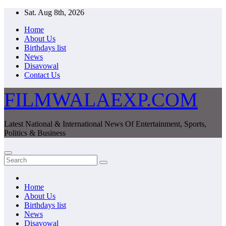
Skip
Sat. Aug 8th, 2026
to
Home
content
About Us
Birthdays list
News
Disavowal
Contact Us
FILMWALAEXP.COM
Latest National & International News Of Entertainment, Sports,
Politics & Business
Home
About Us
Birthdays list
News
Disavowal