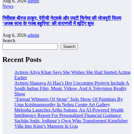
Aug 6, 2026
admin
News
निर्देशक धीरज ठाकुर, पेरीजी नेटवर्क और एमटी सिनेमा की भोजपुरी फिल्म
‘अजब सास के गजब बहुरिया’ की वाराणसी में शूटिंग शुरू
Aug 6, 2026
admin
Search
Search
Recent Posts
Actress Aliya Khan Says She Wishes She Had Started Acting
Earlier
Actress Shanaya Al Haq’s Her Upcoming Projects Include A
South Indian Film, Music Videos, And A Television Reality
Show
“Eternal Whispers Of Stone” Solo Show Of Paintings By
Uma Krishnamoorthy In Nehru Centre Art Gallery
Melooha Launches Artha Sutram, An AI-Powered Wealth
Intelligence Report For Personalized Financial Guidance
Sachiin Joshi: Jodhpur’s Own Who Transformed Kingfisher
Villa Into King’s Mansion In Goa