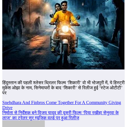
हिंदुस्तान की पहली श्लेसर थ्रिलर फिल्म ‘शिकारी’ वो भी भोजपुरी में, ये हिस्ट्री
मुकेश ओझा के नाम, सिनेमाघरों के बाद ‘शिकारी’ से रिलीज हुई ‘स्टेज ओटीटी’
पर
Post
Snehdhara And Finbros Come Together For A Community Giving
Drive
navigation
निर्माता से निर्देशक बने विजय यादव की दूसरी फिल्म ‘पिया रखीहा सेनुरवा के
लाज’ का ट्रेलर सुर म्यूजिक वर्ल्ड पर हुआ रिलीज