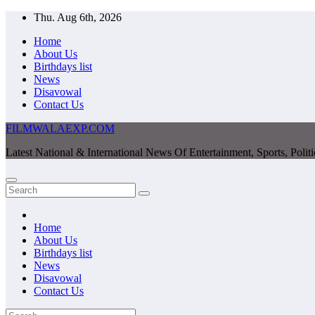
Skip
Thu. Aug 6th, 2026
to
Home
content
About Us
Birthdays list
News
Disavowal
Contact Us
FILMWALAEXP.COM
Latest National & International News Of Entertainment, Sports, Polit
Home
About Us
Birthdays list
News
Disavowal
Contact Us