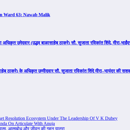
In Ward 63: Nawab Malik
 अधिकृत उमेदवार (उद्धव बाळासाहेब ठाकरे) सौ. सुजाता रविकांत शिंदे, मीरा-भाई
साहेब ठाकरे) के अधिकृत उम्मीदवार सौ. सुजाता रविकांत शिंदे मीरा–भायंदर की स
set Resolution Ecosystem Under The Leadership Of V K Dubey
nda On Articulate With Anuja
ध्यात्म, आत्मबोध और जीवन की गहन यात्रा