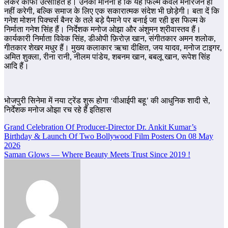
लेकर काफी उत्साहित हैं। उनका मानना है कि यह फिल्म केवल मनोरंजन ही
नहीं करेगी, बल्कि समाज के लिए एक सकारात्मक संदेश भी छोड़ेगी। बता दें कि
गनेश मोशन पिक्चर्स बैनर के तले बड़े पैमाने पर बनाई जा रही इस फिल्म के
निर्माता गनेश सिंह हैं। निर्देशक मनोज ओझा और अंशुमन श्रीवास्तव हैं।
कार्यकारी निर्माता विवेक सिंह, डीओपी फ़िरोज़ खान, संगीतकार अमन शलोक,
गीतकार शेखर मधुर हैं। मुख्य कलाकार ऋचा दीक्षित, जय यादव, मनोज टाइगर,
अमित शुक्ला, रीना रानी, नीलम पांडेय, शबनम खान, बबलू खान, रूपेश सिंह
आदि हैं।
भोजपुरी सिनेमा में नया ट्रेंड शुरू होगा ‘वीआईपी बहू’ की आधुनिक शादी से,
निर्देशक मनोज ओझा रच रहे हैं इतिहास
Post
Grand Celebration Of Producer-Director Dr. Ankit Kumar’s
Birthday & Launch Of Two Bollywood Film Posters On 08 May
navigation
2026
Saman Glows — Where Beauty Meets Trust Since 2019 !