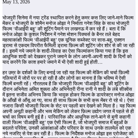
May 13, 2026
भोजपुरी सिनेमा में नया ट्रेंड स्थापित करने हेतु कमर कस लिए जाने-माने फिल्म
मेंकर व भोजपुरी के शोमैन मनोज ओझा ने निर्माता गनेश सिंह के साथ भोजपुरी
फिल्म ‘वीआईपी बहू’ की शूटिंग पैमाने पर लखनऊ में कर रहे हैं। बता दें कि
मनोज ओझा के कुशल निर्देशन में गनेश मोशन पिक्चर्स के बैनर तले बेहद
महत्वाकांक्षी फिल्म ‘वीआईपी बहू’ एक यूनिक सब्जेक्ट पर सास-बहू, एक्शन
ड्रामा से एकदम विपरीत फैमिली ड्रामा फ़िल्म की शूटिंग जोर शोर से की जा रही
है। इसमें नये जमाने के शादी-विवाह का ऐसा फिल्मांकन किया गया है कि इस
आधुनिक शादी को देखकर पुराने जमाने के लोग अपनी-अपनी शादी के दिनों को
याद कररेंगे कि काश हमारे जमाने में भी ऐसी शादी हुई होती…
हर उम्र के दर्शकों के लिए बनाई जा रही यह फिल्म की मेकिंग की चर्चा फ़िल्मी
गलियारों में जोरों पर पर हो रही है और लोगों का मानना है कि भविष्य में ऐसी
फिल्में बनती रहें। गौरतलब है कि भोजपुरी फिल्म ‘वीआईपी बहू’ की शूटिंग के
दौरान अभिनेता अमित शुक्ला और अभिनेत्री रीना रानी ने शादी के लंबे सीक्वेंस
में इतना सजीव अभिनय किया कि भावुक होकर फिल्म के डायरेक्टर मनोज ओझा
के आँखों से आँसू आ गए, साथ ही साथ फ़िल्म के सभी क्रू मेंबर रो रहे थे। ऐसा
नजारा किसी भोजपुरी फिल्म के सेट पर पहली बार देखने को मिला है। यह फिल्म
अपनी अनूठी कहानी और भव्य मेकिंग को लेकर फ़िल्म उद्योग जगत में पहले से ही
चर्चा का विषय बनी हुई है। पारिवारिक और आधुनिक ताने-बाने से बुनी कहानी
वाली फिल्म ‘वीआईपी बहू’ एक ऐसी फिल्म है, जो भोजपुरी समाज में बहुओं के
बदलते परिवेश, उनकी आकांक्षाओं और परिवार के साथ उनके तालमेल को एक
नये नजरिए से पेश कर रही है। फिल्म के निर्देशक मनोज ओझा इस प्रोजेक्ट को