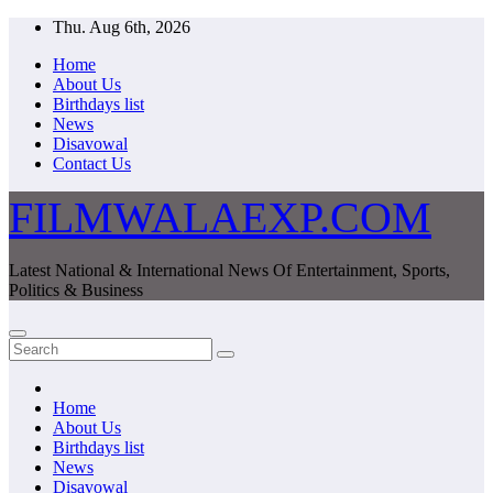
Skip
Thu. Aug 6th, 2026
to
Home
content
About Us
Birthdays list
News
Disavowal
Contact Us
FILMWALAEXP.COM
Latest National & International News Of Entertainment, Sports,
Politics & Business
Home
About Us
Birthdays list
News
Disavowal