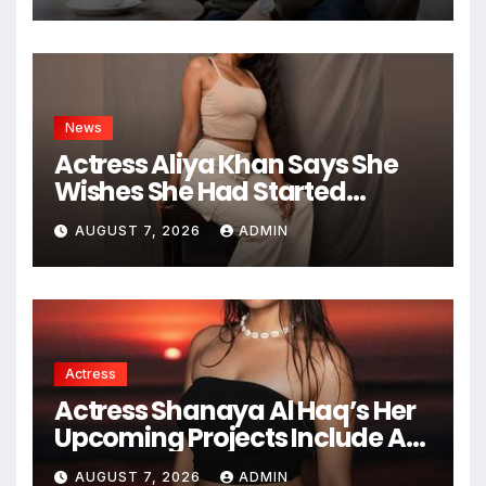
News
Actress Aliya Khan Says She
Wishes She Had Started
Acting Earlier
AUGUST 7, 2026
ADMIN
Actress
Actress Shanaya Al Haq’s Her
Upcoming Projects Include A
South Indian Film, Music
AUGUST 7, 2026
ADMIN