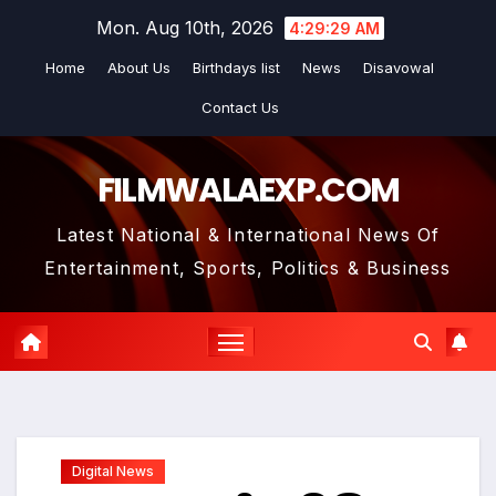
Skip
Mon. Aug 10th, 2026
4:29:31 AM
to
Home
About Us
Birthdays list
News
Disavowal
content
Contact Us
FILMWALAEXP.COM
Latest National & International News Of
Entertainment, Sports, Politics & Business
Digital News