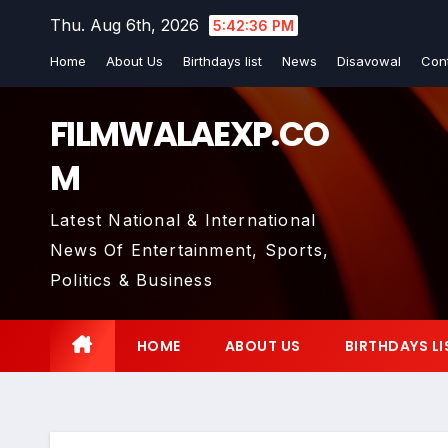
Skip
Thu. Aug 6th, 2026
5:42:37 PM
to
Home
About Us
Birthdays list
News
Disavowal
Con
content
FILMWALAEXP.CO
M
Latest National & International
News Of Entertainment, Sports,
Politics & Business
HOME
ABOUT US
BIRTHDAYS LI