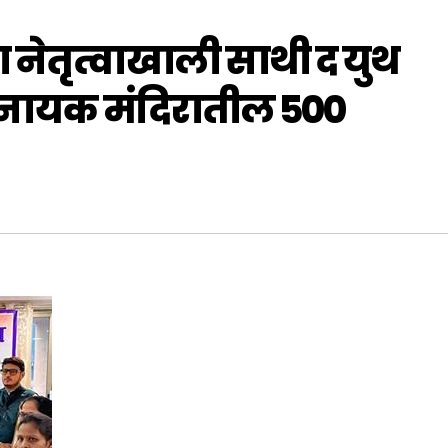
या नेतृत्वाखाली साथी द युथ
विनायक मंदिरातील ५००