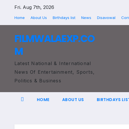
Skip
Fri. Aug 7th, 2026
to
Home
About Us
Birthdays list
News
Disavowal
Con
content
FILMWALAEXP.CO
M
Latest National & International
News Of Entertainment, Sports,
Politics & Business
HOME
ABOUT US
BIRTHDAYS LIS