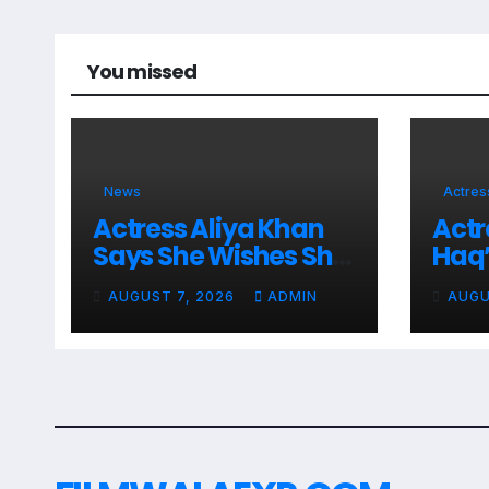
You missed
News
Actres
Actress Aliya Khan
Actr
Says She Wishes She
Haq’
Had Started Acting
Proj
AUGUST 7, 2026
ADMIN
AUGU
Earlier
Sout
Musi
Tele
Sho