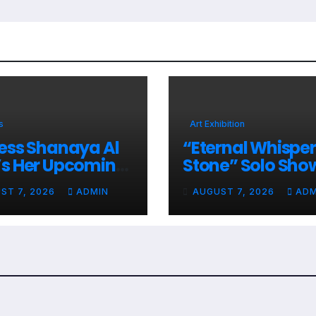
s
Art Exhibition
ess Shanaya Al
“Eternal Whisper
s Her Upcoming
Stone” Solo Sho
ects Include A
Paintings By Um
ST 7, 2026
ADMIN
AUGUST 7, 2026
ADM
h Indian Film,
Krishnamoorthy 
c Videos, And A
Nehru Centre Art
vision Reality
Gallery
w