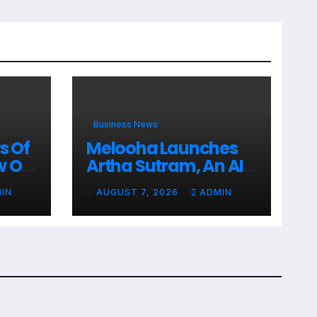
Business News
s Of
Melooha Launches
w Of
Artha Sutram, An AI-
a
Powered Wealth
IN
AUGUST 7, 2026
ADMIN
In
Intelligence Report
For Personalized
Financial Guidance