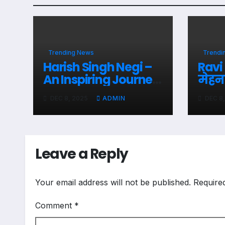
Trending News
Trendi
Harish Singh Negi –
Ravi
An Inspiring Journey
मेहन
From Struggles To
गुरु-
DEC 8, 2025
ADMIN
DEC 8
Success
उभरत
व्यक्त
Leave a Reply
Your email address will not be published.
Require
Comment
*