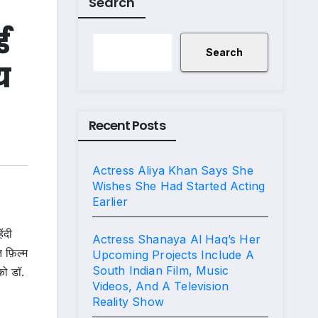
Search
ड
Search
य
Recent Posts
Actress Aliya Khan Says She
Wishes She Had Started Acting
Earlier
ंदी
Actress Shanaya Al Haq’s Her
त फ़िल्म
Upcoming Projects Include A
South Indian Film, Music
को डॉ.
Videos, And A Television
Reality Show