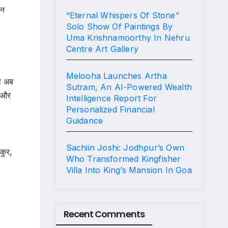
ौन
“Eternal Whispers Of Stone”
Solo Show Of Paintings By
Uma Krishnamoorthy In Nehru
Centre Art Gallery
Melooha Launches Artha
नी अब
Sutram, An AI-Powered Wealth
व और
Intelligence Report For
Personalized Financial
Guidance
Sachiin Joshi: Jodhpur’s Own
कुर,
Who Transformed Kingfisher
Villa Into King’s Mansion In Goa
Recent Comments