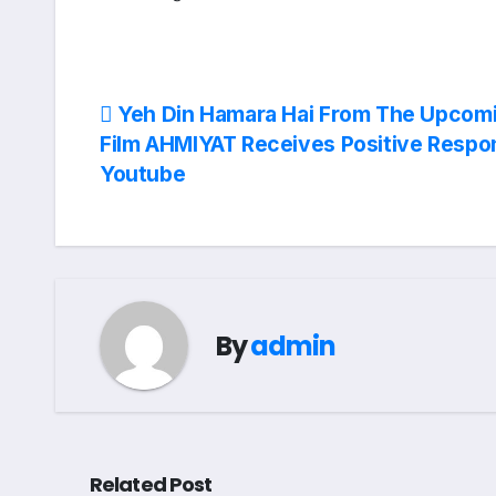
Post
Yeh Din Hamara Hai From The Upcom
Film AHMIYAT Receives Positive Resp
navigation
Youtube
By
admin
Related Post